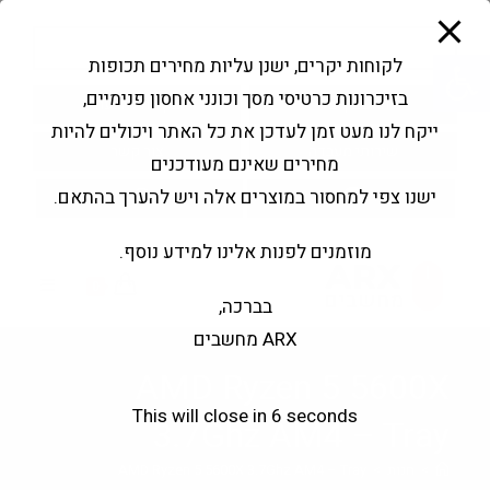
modal-check
Ski
Products
t
search
פתח סרגל נגישות
לקוחות יקרים, ישנן עליות מחירים תכופות
conten
בזיכרונות כרטיסי מסך וכונני אחסון פנימיים,
החשבון שלי
בקשה להצעה
ייקח לנו מעט זמן לעדכן את כל האתר ויכולים להיות
שירותי מעבדה
צור קשר
מחירים שאינם מעודכנים
ישנו צפי למחסור במוצרים אלה ויש להערך בהתאם.
מוזמנים לפנות אלינו למידע נוסף.
0
בברכה,
ARX מחשבים
AMD Ryzen 5 5600X
This will close in
5
seconds
3.7Ghz AM4 – Tray
>
חנות
>
AMD Ryzen 5 5600X 3.7Ghz AM4 – Tray