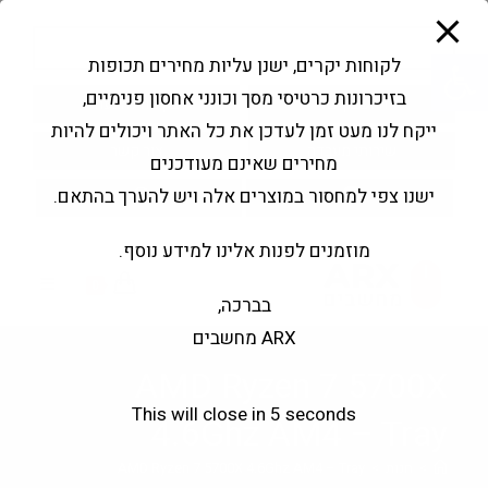
modal-check
Ski
Products
t
search
פתח סרגל נגישות
לקוחות יקרים, ישנן עליות מחירים תכופות
conten
בזיכרונות כרטיסי מסך וכונני אחסון פנימיים,
החשבון שלי
בקשה להצעה
ייקח לנו מעט זמן לעדכן את כל האתר ויכולים להיות
שירותי מעבדה
צור קשר
מחירים שאינם מעודכנים
ישנו צפי למחסור במוצרים אלה ויש להערך בהתאם.
מוזמנים לפנות אלינו למידע נוסף.
0
בברכה,
ARX מחשבים
AMD Ryzen 7 5700X
This will close in
5
seconds
4.6Ghz AM4 – Tray
>
חנות
>
AMD Ryzen 7 5700X 4.6Ghz AM4 – Tray