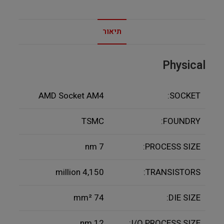
תיאור
Physical
AMD Socket AM4
SOCKET:
TSMC
FOUNDRY:
7 nm
PROCESS SIZE:
4,150 million
TRANSISTORS:
74 mm²
DIE SIZE:
12 nm
I/O PROCESS SIZE: