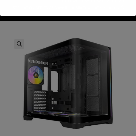
>
חנות
>
ec CONSTELLATION SERIES C5 Curve Black Mid Tower ATX