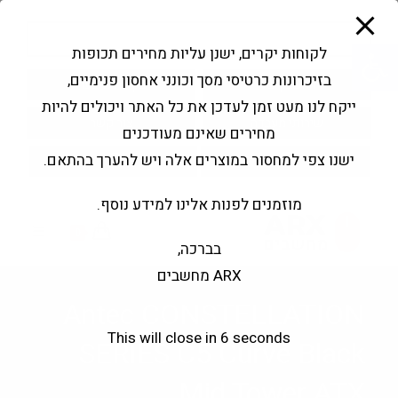
modal-check
Ski
Products
t
search
פתח סרגל נגישות
לקוחות יקרים, ישנן עליות מחירים תכופות
conten
בזיכרונות כרטיסי מסך וכונני אחסון פנימיים,
החשבון שלי
בקשה להצעה
ייקח לנו מעט זמן לעדכן את כל האתר ויכולים להיות
שירותי מעבדה
צור קשר
מחירים שאינם מעודכנים
ישנו צפי למחסור במוצרים אלה ויש להערך בהתאם.
מוזמנים לפנות אלינו למידע נוסף.
0
בברכה,
ARX מחשבים
Antec CONSTELLATION
This will close in
5
seconds
SERIES C5 Curve Black
Mid Tower ATX