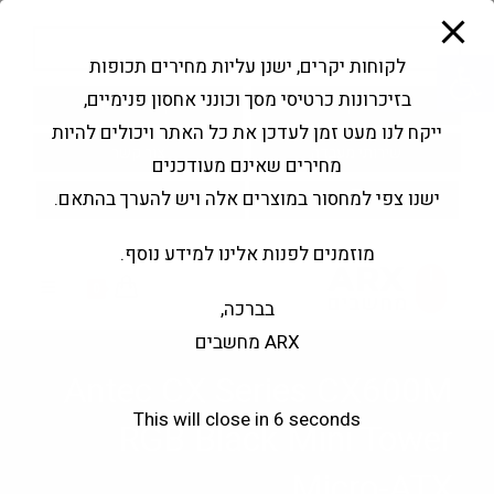
modal-check
Ski
Products
t
search
פתח סרגל נגישות
לקוחות יקרים, ישנן עליות מחירים תכופות
conten
בזיכרונות כרטיסי מסך וכונני אחסון פנימיים,
החשבון שלי
בקשה להצעה
ייקח לנו מעט זמן לעדכן את כל האתר ויכולים להיות
שירותי מעבדה
צור קשר
מחירים שאינם מעודכנים
ישנו צפי למחסור במוצרים אלה ויש להערך בהתאם.
מוזמנים לפנות אלינו למידע נוסף.
0
בברכה,
ARX מחשבים
Antec CX Series CX600M
This will close in
5
seconds
RGB Black Mini Tower
Micro-ATX