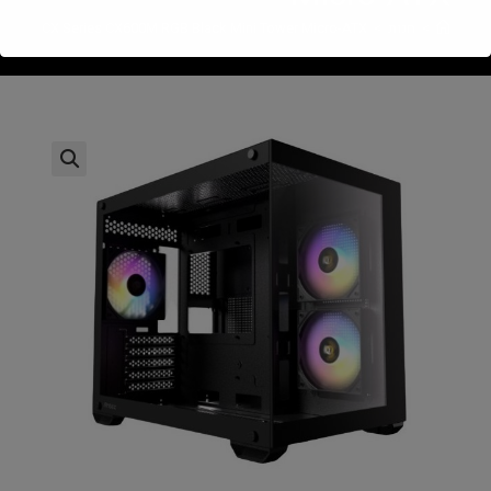
>
חנות
>
Antec CX Series CX600M RGB Black Mini Tower Micro-ATX