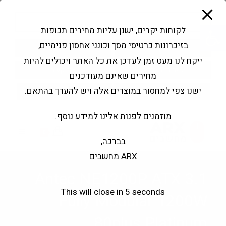
modal-check
Ski
Products
t
search
פתח סרגל נגישות
לקוחות יקרים, ישנן עליות מחירים תכופות
conten
בזיכרונות כרטיסי מסך וכונני אחסון פנימיים,
החשבון שלי
בקשה להצעה
ייקח לנו מעט זמן לעדכן את כל האתר ויכולים להיות
שירותי מעבדה
צור קשר
מחירים שאינם מעודכנים
ישנו צפי למחסור במוצרים אלה ויש להערך בהתאם.
מוזמנים לפנות אלינו למידע נוסף.
0
בברכה,
ARX מחשבים
Antec NE1200P ATX 3.1
This will close in
4
seconds
Fully Modular 1200W
80plus Platinum