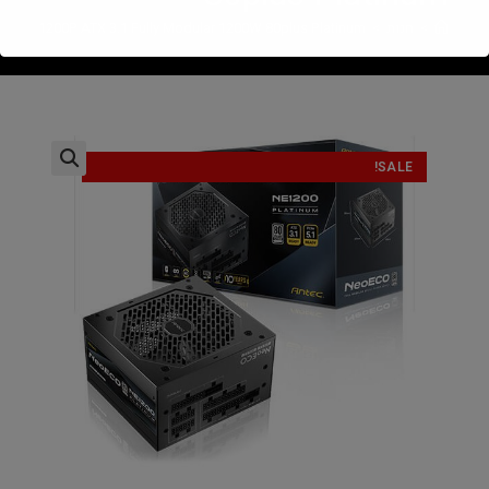
>
חנות
>
tec NE1200P ATX 3.1 Fully Modular 1200W 80plus Platinum
SALE!