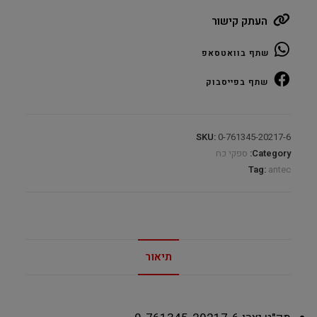
ATX
העתק קישור
3.1
Fully
שתף בוואטסאפ
Modular
1200W
שתף בפייסבוק
80plus
Platinum
quantity
SKU:
0-761345-20217-6
Category:
ספקי כח
Tag:
antec
תיאור