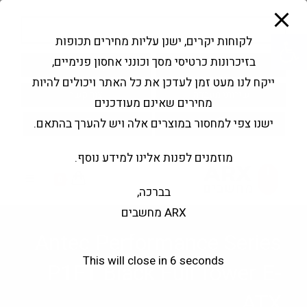
modal-check
Ski
Products
t
search
פתח סרגל נגישות
לקוחות יקרים, ישנן עליות מחירים תכופות
conten
בזיכרונות כרטיסי מסך וכונני אחסון פנימיים,
החשבון שלי
בקשה להצעה
ייקח לנו מעט זמן לעדכן את כל האתר ויכולים להיות
שירותי מעבדה
צור קשר
מחירים שאינם מעודכנים
ישנו צפי למחסור במוצרים אלה ויש להערך בהתאם.
מוזמנים לפנות אלינו למידע נוסף.
0
בברכה,
ARX מחשבים
Antec Performance Series
This will close in
5
seconds
P1FT Black Full Tower E-
ATX