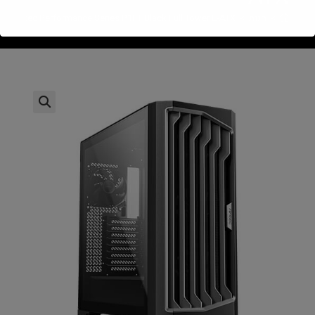
>
חנות
>
Antec Performance Series P1FT Black Full Tower E-ATX