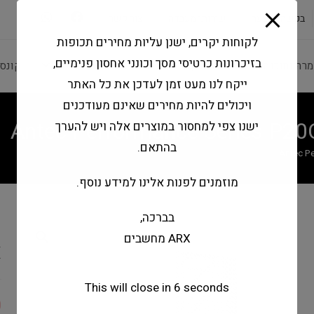
modal-check
בקשה להצעה
שירותי מעבדה
צור קשר
לקוחות יקרים, ישנן עליות מחירים תכופות
בזיכרונות כרטיסי מסך וכונני אחסון פנימיים,
מרה ותוכנה
ציוד היקפי
מחשבים וטאבלטים
קונס
ייקח לנו מעט זמן לעדכן את כל האתר
ויכולים להיות מחירים שאינם מעודכנים
Antec Performance Series P20
ישנו צפי למחסור במוצרים אלה ויש להערך
בהתאם.
Antec P
מוזמנים לפנות אלינו למידע נוסף.
בברכה,
s
ARX מחשבים
X
This will close in
6
seconds
0