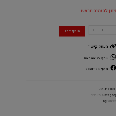
יתן להזמנה מראש
Ante
+
-
הוסף לסל
Performanc
Serie
העתק קישור
P20
Whit
שתף בוואטסאפ
Mi
Towe
שתף בפייסבוק
E
AT
quantit
SKU:
1108
Category
מארזים
Tag:
ante