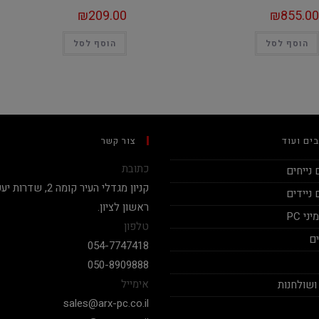
₪
209.00
₪
855.00
הוסף לסל
הוסף לסל
ים ועוד
צור קשר
כתובת
נייחים
ניידים
ראשון לציון.
י PC
טלפון
ם
054-7747418
050-8909888
אימייל
ושולחנות
sales@arx-pc.co.il