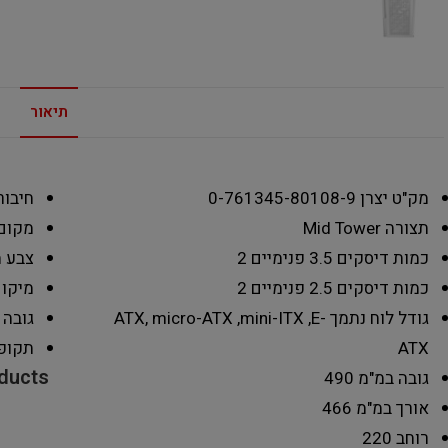
תיאור
מק"ט יצרן
0-761345-80108-9
חיבור .1/2 – usb Type-C
תצורה
Mid Tower
מקום
כמות דיסקים 3.5 פנימיים
2
צבע 
כמות דיסקים 2.5 פנימיים
2
מיקו
גודל לוח נתמך
ATX, micro-ATX ,mini-ITX ,E-
גובה 
ATX
תקופ
oducts
גובה במ"מ
490
אורך במ"מ
466
רוחב
220