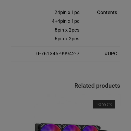
24pin x 1pc
Contents
4+4pin x 1pc
8pin x 2pcs
6pin x 2pcs
0-761345-99942-7
UPC#
Related products
אזל המלאי