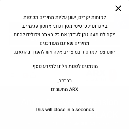
modal-check
Ski
Products
t
search
פתח סרגל נגישות
לקוחות יקרים, ישנן עליות מחירים תכופות
conten
בזיכרונות כרטיסי מסך וכונני אחסון פנימיים,
החשבון שלי
בקשה להצעה
ייקח לנו מעט זמן לעדכן את כל האתר ויכולים להיות
שירותי מעבדה
צור קשר
מחירים שאינם מעודכנים
ישנו צפי למחסור במוצרים אלה ויש להערך בהתאם.
מוזמנים לפנות אלינו למידע נוסף.
0
בברכה,
ARX מחשבים
Antec Sleeved Extension
This will close in
6
seconds
Cable Kit BLACK
>
חנות
>
Antec Sleeved Extension Cable Kit BLACK