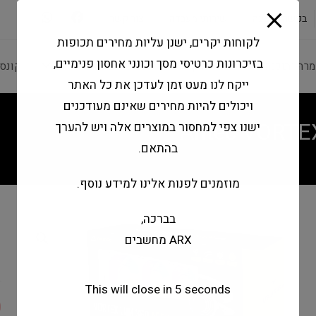
modal-check
בקשה להצעה
שירותי מעבדה
צור קשר
לקוחות יקרים, ישנן עליות מחירים תכופות
בזיכרונות כרטיסי מסך וכונני אחסון פנימיים,
מרה ותוכנה
ציוד היקפי
מחשבים וטאבלטים
קונס
ייקח לנו מעט זמן לעדכן את כל האתר
ויכולים להיות מחירים שאינם מעודכנים
Antec VORTE
ישנו צפי למחסור במוצרים אלה ויש להערך
בהתאם.
מוזמנים לפנות אלינו למידע נוסף.
בברכה,
0
ARX מחשבים
B
This will close in
5
seconds
0