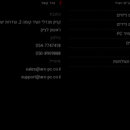
ים ועוד
צור קשר
כתובת
נייחים
ניידים
ראשון לציון.
י PC
טלפון
ם
054-7747418
050-8909888
אימייל
ושולחנות
sales@arx-pc.co.il
support@arx-pc.co.il
Ben
אלי יצחק
t
2020-12-18
2020
י בילד מפחיד
בימים אלה שכמעט כל חנויות
יוני יחס אישי
המחשבים לא עונים פה אתה מקבל
שצריך 
מענה לכל שאלה שאפו
חלקים. א