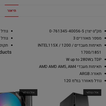
תיאור
מק"ט יצרן
0-761345-40056-5
גודל 
מספר מאוררים
3
גודל
תאימות מעבדים INTEL
115X / 1200 /
תקופ
oducts
1700/1851
TDP בW
up to 280W
תאימות מעבדי AMD
AMD AM5, AM4
תאורה
ARGB
גודל מאוורר במ"מ
120
אזל המלאי
אזל המלאי