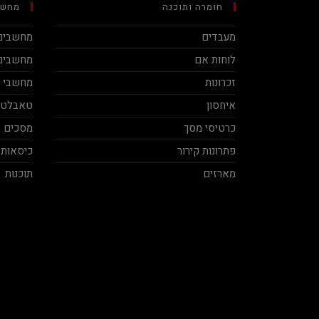
חומרה ותוכנה
מחשב
מעבדים
מחשבים 
לוחות אם
מחשבים 
זכרונות
מחשבי מינ
איחסון
טאבלטי
כרטיסי מסך
מסכים
פתרונות קירור
כיסאות 
מארזים
תוכנות
 Vaknin
Aviv Sela
-12-04
2020-11-27
תותח אמיתי! סבלני ברמות על ושירות
בן אדם תותח עשה ל
מקצועי, תודה על העזרה אמיר.
במחיר הג