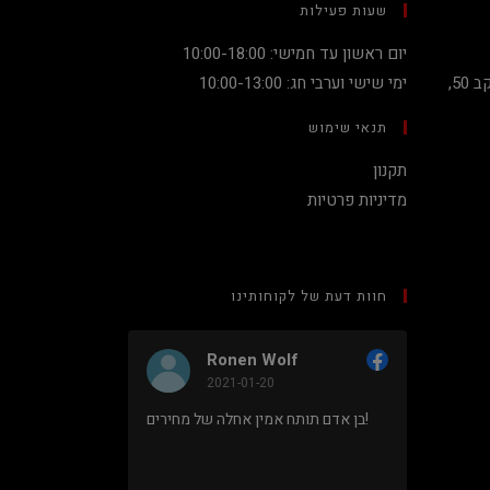
שעות פעילות
יום ראשון עד חמישי: 10:00-18:00
קניון מגדלי העיר קומה 2, שדרות יעקב 50,
ימי שישי וערבי חג: 10:00-13:00
תנאי שימוש
תקנון
מדיניות פרטיות
חוות דעת של לקוחותינו
Ronen Wolf
Nadav Peke
2021-01-20
2020-12-19
מחיר נמוך והוגן למעבד 5900X בלי
בן אדם תותח אמין אחלה של מחירים!
לקנות מחשב שלם או עוד
חלה שירות גם נראה מאוד
מקצועי.