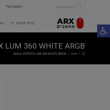
Ski
Products
search
החשבון שלי
t
conten
בניית מחשב
חו
פתח סרגל נגישות
X LUM 360 WHITE ARGB
>
חנות
>
Antec VORTEX LUM 360 WHITE ARGB