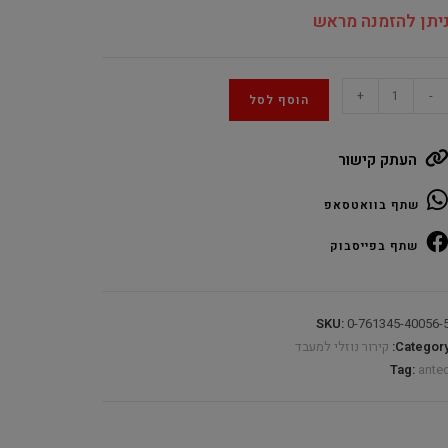
יתן להזמנה מראש
Ante
+
-
הוסף לסל
VORTE
LU
העתק קישור
36
WHIT
שתף בוואטסאפ
ARG
quantit
שתף בפייסבוק
SKU:
0-761345-40056-
Category
קירור נוזלי למעבד
Tag:
ante