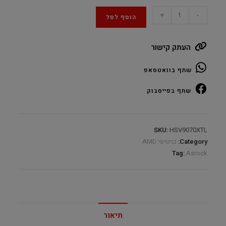
Asrock
+
-
הוסף לסל
Radeon™
RX9070
העתק קישור
Steel
Legend
שתף בוואטסאפ
Dark
16GB
שתף בפייסבוק
GDDR6
quantity
SKU:
HSV9070XTL
Category:
כרטיסי AMD
Tag:
Asrock
תיאור