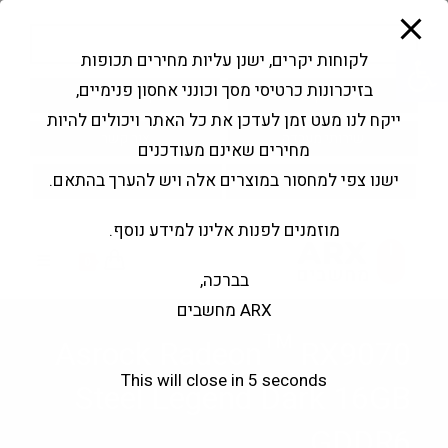
modal-check
Ski
Products
t
search
פתח סרגל נגישות
לקוחות יקרים, ישנן עליות מחירים תכופות
conten
בזיכרונות כרטיסי מסך וכונני אחסון פנימיים,
החשבון שלי
בקשה להצעה
ייקח לנו מעט זמן לעדכן את כל האתר ויכולים להיות
שירותי מעבדה
צור קשר
מחירים שאינם מעודכנים
ישנו צפי למחסור במוצרים אלה ויש להערך בהתאם.
מוזמנים לפנות אלינו למידע נוסף.
0
בברכה,
ARX מחשבים
Asrock Radeon™ RX9070
This will close in
5
seconds
Steel Legend Dark 16GB
GDDR6