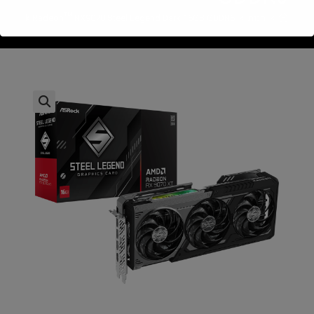
>
חנות
>
Asrock Radeon™ RX9070 Steel Legend Dark 16GB GDDR6