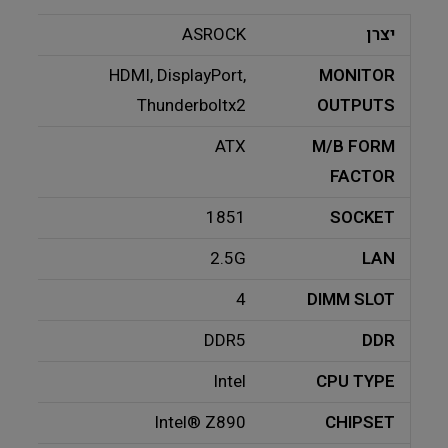
יצרן
ASROCK
HDMI, DisplayPort,
MONITOR
Thunderboltx2
OUTPUTS
ATX
M/B FORM
FACTOR
1851
SOCKET
2.5G
LAN
4
DIMM SLOT
DDR5
DDR
Intel
CPU TYPE
Intel® Z890
CHIPSET