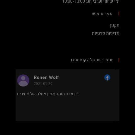
ימי שישי וערבי חג: 10:00-13:00
תנאי שימוש
תקנון
מדיניות פרטיות
חוות דעת של לקוחותינו
Nadav Peket
2020-12-19
מחיר נמוך והוגן למעבד 5900X בלי שצריך לקנות
בן אדם תותח אמין אחלה של מחירים!
לם או עוד חלקים. אחלה שירות גם נראה מאוד
מקצועי.
.
מבוסס על
8 ביקורות
מתוך 5,
5
דירוג דירוג:
Facebook