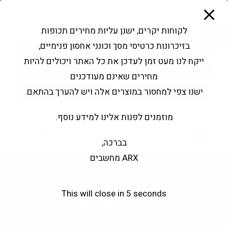
modal-check
Ski
Products
t
search
פתח סרגל נגישות
לקוחות יקרים, ישנן עליות מחירים תכופות
conten
בזיכרונות כרטיסי מסך וכונני אחסון פנימיים,
החשבון שלי
בקשה להצעה
ייקח לנו מעט זמן לעדכן את כל האתר ויכולים להיות
שירותי מעבדה
צור קשר
מחירים שאינם מעודכנים
ישנו צפי למחסור במוצרים אלה ויש להערך בהתאם.
מוזמנים לפנות אלינו למידע נוסף.
0
בברכה,
ARX מחשבים
ASROCK Z890-Pro RS
This will close in
5
seconds
WIFI White DDR5 s1851
DP HDMI Type-C