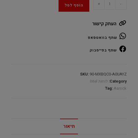
ASROCK
+
-
הוסף לסל
Z890-
Pro
העתק קישור
RS
WIFI
שתף בוואטסאפ
White
DDR5
שתף בפייסבוק
s1851
DP
HDMI
SKU:
90-MXBQC0-A0UAYZ
Type-
Category:
לוחות Intel
C
Tag:
Asrock
quantity
תיאור