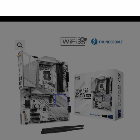
>
חנות
>
OCK Z890-Pro RS WIFI White DDR5 s1851 DP HDMI Type-C