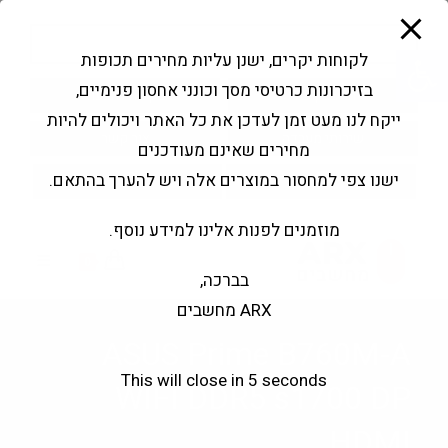
modal-check
Ski
Products
t
search
פתח סרגל נגישות
לקוחות יקרים, ישנן עליות מחירים תכופות
conten
בזיכרונות כרטיסי מסך וכונני אחסון פנימיים,
החשבון שלי
בקשה להצעה
ייקח לנו מעט זמן לעדכן את כל האתר ויכולים להיות
שירותי מעבדה
צור קשר
מחירים שאינם מעודכנים
ישנו צפי למחסור במוצרים אלה ויש להערך בהתאם.
מוזמנים לפנות אלינו למידע נוסף.
0
בברכה,
ARX מחשבים
ASUS Prime B760M-A
This will close in
5
seconds
WIFI DDR5 s1700 DP
HDMI