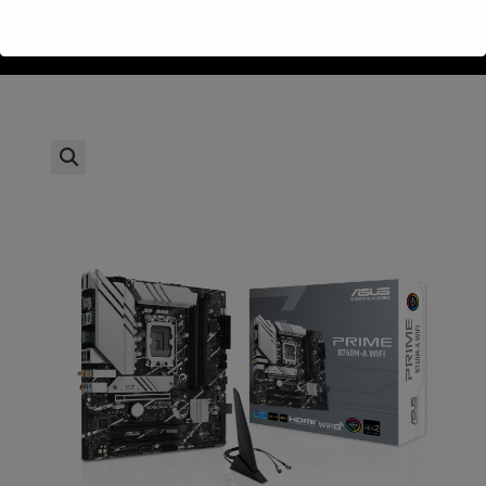
>
חנות
>
ASUS Prime B760M-A WIFI DDR5 s1700 DP HDMI