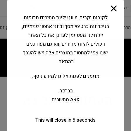
modal-check
בקשה להצעה
שירותי מעבדה
צור קשר
לקוחות יקרים, ישנן עליות מחירים תכופות
בזיכרונות כרטיסי מסך וכונני אחסון פנימיים,
מרה ותוכנה
ציוד היקפי
מחשבים וטאבלטים
קונס
ייקח לנו מעט זמן לעדכן את כל האתר
ויכולים להיות מחירים שאינם מעודכנים
ישנו צפי למחסור במוצרים אלה ויש להערך
בהתאם.
מוזמנים לפנות אלינו למידע נוסף.
בברכה,
העמוד לא נמצא.
ARX מחשבים
This will close in
5
seconds
סליחה, אבל העמוד המבוקש לא נמצא פה.