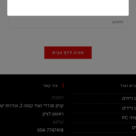
אפשר לנסות חיפוש חדש, או להתחיל מדף הבית.
חזרה לדף הבית
ים ועוד
צור קשר
כתובת
נייחים
ניידים
ראשון לציון.
י PC
טלפון
ם
054-7747418