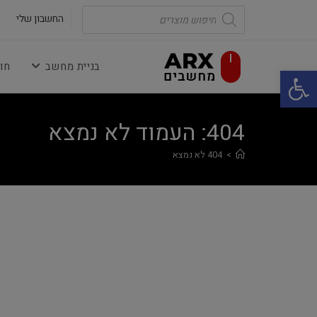
Ski
Products
search
החשבון שלי
t
conten
בניית מחשב
חו
פתח סרגל נגישות
404: העמוד לא נמצא
>
404 לא נמצא