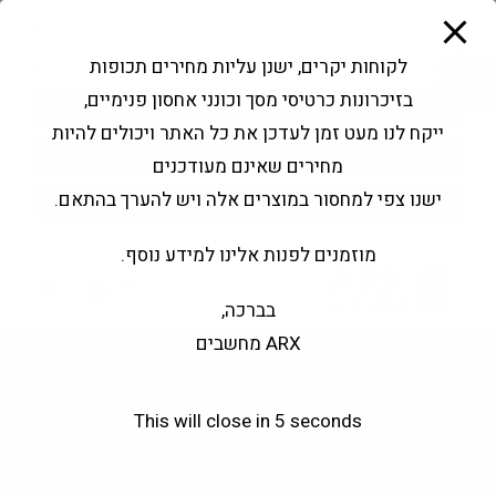
modal-check
Ski
Products
t
search
פתח סרגל נגישות
לקוחות יקרים, ישנן עליות מחירים תכופות
conten
בזיכרונות כרטיסי מסך וכונני אחסון פנימיים,
החשבון שלי
בקשה להצעה
ייקח לנו מעט זמן לעדכן את כל האתר ויכולים להיות
שירותי מעבדה
צור קשר
מחירים שאינם מעודכנים
ישנו צפי למחסור במוצרים אלה ויש להערך בהתאם.
מוזמנים לפנות אלינו למידע נוסף.
0
בברכה,
ARX מחשבים
ASUS Radeon™ RX7800
This will close in
5
seconds
XT TUF Gaming OC 16GB
GDDR6