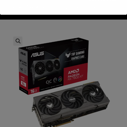
>
חנות
>
ASUS Radeon™ RX7800 XT TUF Gaming OC 16GB GDDR6