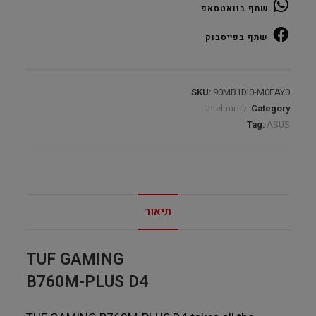
שתף בוואטסאפ
DDR4
s1700
שתף בפייסבוק
DP
HDMI
Type-
SKU:
90MB1DI0-M0EAY0
C
Category:
לוחות Intel
quantity
Tag:
ASUS
תיאור
TUF GAMING
B760M-PLUS D4