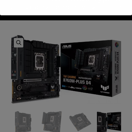
>
חנות
>
SUS TUF Gaming B760M-Plus DDR4 s1700 DP HDMI Type-C