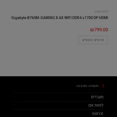
לוחות Intel
Gigabyte B760M-GAMING X AX WIFI DDR4 s1700 DP HDMI
₪
799.00
פרטים נוספים
חומרה ותוכנה
מעבדים
לוחות אם
זכרונות