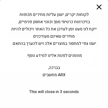
modal-check
Ski
Products
t
search
פתח סרגל נגישות
לקוחות יקרים, ישנן עליות מחירים תכופות
conten
בזיכרונות כרטיסי מסך וכונני אחסון פנימיים,
החשבון שלי
בקשה להצעה
ייקח לנו מעט זמן לעדכן את כל האתר ויכולים להיות
שירותי מעבדה
צור קשר
מחירים שאינם מעודכנים
ישנו צפי למחסור במוצרים אלה ויש להערך בהתאם.
מוזמנים לפנות אלינו למידע נוסף.
0
בברכה,
ARX מחשבים
ASUS TUF Gaming
This will close in
3
seconds
B760M-Plus DDR4 s1700
DP HDMI Type-C