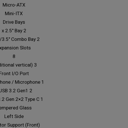
Micro-ATX
Mini-ITX
Drive Bays
2 x 2.5" Bay
2 x 2.5"/3.5" Combo Bay
xpansion Slots
8
3 (additional vertical)
Front I/O Port
1 x headphone / Microphone
2 x USB 3.2 Gen1
1 x USB 3.2 Gen 2×2 Type C
empered Glass
Left Side
tor Support (Front)