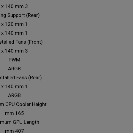
3 x 140 mm
ing Support (Rear)
1 x 120 mm
1 x 140 mm
stalled Fans (Front)
3 x 140 mm
PWM
ARGB
nstalled Fans (Rear)
1 x 140 mm
ARGB
m CPU Cooler Height
165 mm
imum GPU Length
407 mm