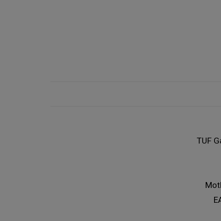
TUF G
Mot
E