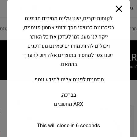
modal-check
בקשה להצעה
שירותי מעבדה
צור קשר
לקוחות יקרים, ישנן עליות מחירים תכופות
בזיכרונות כרטיסי מסך וכונני אחסון פנימיים,
מרה ותוכנה
ציוד היקפי
מחשבים וטאבלטים
קונס
ייקח לנו מעט זמן לעדכן את כל האתר
ויכולים להיות מחירים שאינם מעודכנים
Asus TUF Gaming GT302 AR
ישנו צפי למחסור במוצרים אלה ויש להערך
בהתאם.
Asus 
מוזמנים לפנות אלינו למידע נוסף.
בברכה,
2
ARX מחשבים
X
This will close in
5
seconds
0