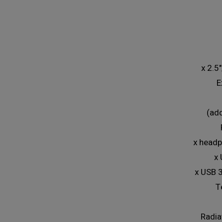
E
T
Radia