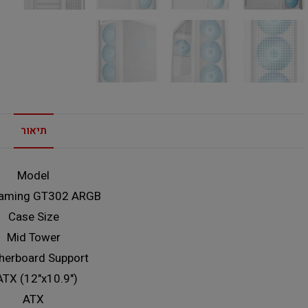
תיאור
Model
aming GT302 ARGB
Case Size
Mid Tower
herboard Support
ATX (12"x10.9")
ATX