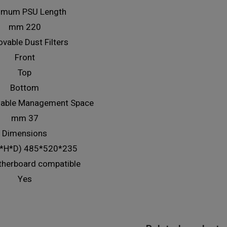
imum PSU Length
220 mm
vable Dust Filters
Front
Top
Bottom
able Management Space
37 mm
Dimensions
235*520*485 mm (W*H*D)
herboard compatible
Yes