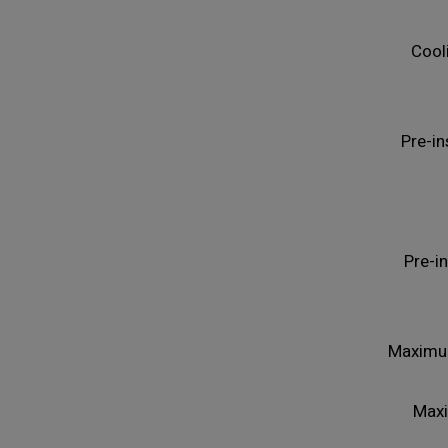
Cool
Pre-in
Pre-i
Maximu
Max