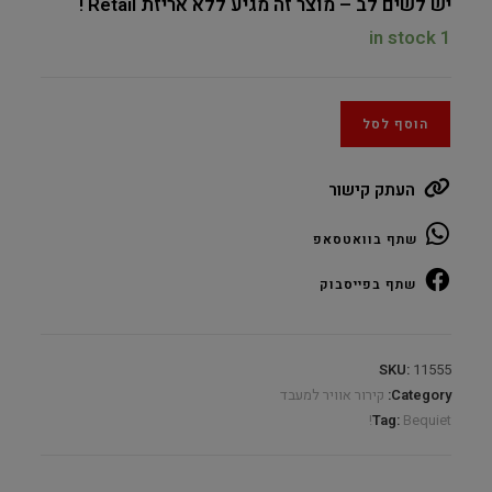
יש לשים לב – מוצר זה מגיע ללא אריזת Retail !
1 in stock
הוסף לסל
העתק קישור
שתף בוואטסאפ
שתף בפייסבוק
SKU:
11555
Category:
קירור אוויר למעבד
Tag:
Bequiet!