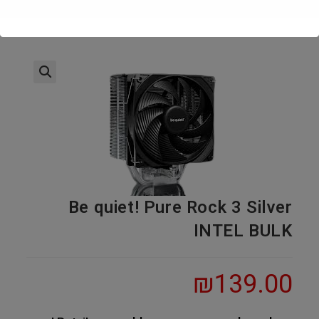
Be quiet! Pure Rock 3 Silver
INTEL BULK
₪
139.00