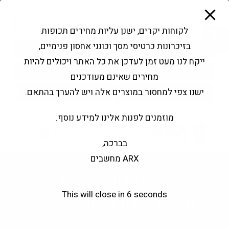
modal-check
Ski
Products
t
search
פתח סרגל נגישות
לקוחות יקרים, ישנן עליות מחירים תכופות
conten
בזיכרונות כרטיסי מסך וכונני אחסון פנימיים,
החשבון שלי
בקשה להצעה
ייקח לנו מעט זמן לעדכן את כל האתר ויכולים להיות
שירותי מעבדה
צור קשר
מחירים שאינם מעודכנים
ישנו צפי למחסור במוצרים אלה ויש להערך בהתאם.
מוזמנים לפנות אלינו למידע נוסף.
0
בברכה,
ARX מחשבים
Be quiet! Pure Rock 3
This will close in
6
seconds
Silver INTEL BULK
>
חנות
>
Be quiet! Pure Rock 3 Silver INTEL BULK