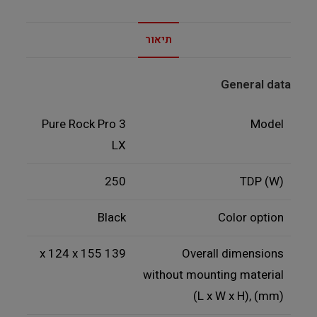
תיאור
General data
Pure Rock Pro 3
Model
LX
250
TDP (W)
Black
Color option
139 x 124 x 155
Overall dimensions
without mounting material
(L x W x H), (mm)