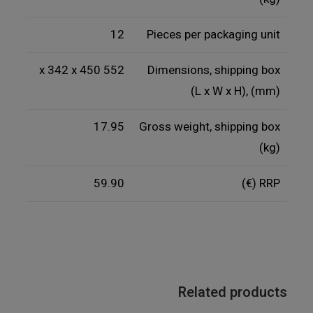
12
Pieces per packaging unit
552 x 342 x 450
Dimensions, shipping box
(L x W x H), (mm)
17.95
Gross weight, shipping box
(kg)
59.90
RRP (€)
Related products