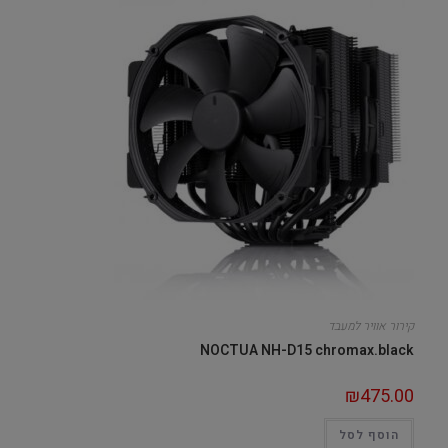
קירור אוויר למעבד
NOCTUA NH-D15 chromax.black
₪
475.00
הוסף לסל