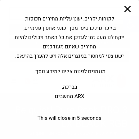
modal-check
Ski
Products
t
search
פתח סרגל נגישות
לקוחות יקרים, ישנן עליות מחירים תכופות
conten
בזיכרונות כרטיסי מסך וכונני אחסון פנימיים,
החשבון שלי
בקשה להצעה
ייקח לנו מעט זמן לעדכן את כל האתר ויכולים להיות
שירותי מעבדה
צור קשר
מחירים שאינם מעודכנים
ישנו צפי למחסור במוצרים אלה ויש להערך בהתאם.
מוזמנים לפנות אלינו למידע נוסף.
0
בברכה,
ARX מחשבים
Be quiet! Pure Rock PRO 3
This will close in
4
seconds
LX BLACK RGB
>
חנות
>
Be quiet! Pure Rock PRO 3 LX BLACK RGB