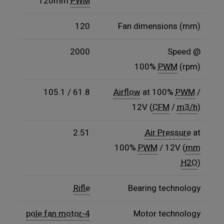
120mm
PWM
120
Fan dimensions (mm)
2000
Speed @
100%
PWM
(rpm)
61.8 / 105.1
Airflow
at 100%
PWM
/
12V (
CFM
/
m3/h
)
2.51
Air Pressure
at
100%
PWM
/ 12V (
mm
H2O
)
Rifle
Bearing technology
4-pole fan motor
Motor technology