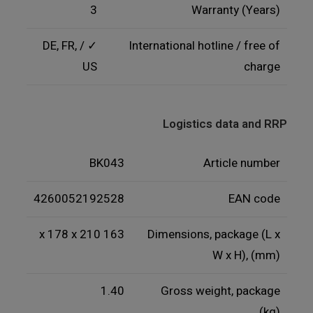
3
Warranty (Years)
✓ / DE, FR,
International hotline / free of
US
charge
Logistics data and RRP
BK043
Article number
4260052192528
EAN code
163 x 178 x 210
Dimensions, package (L x
W x H), (mm)
1.40
Gross weight, package
(kg)