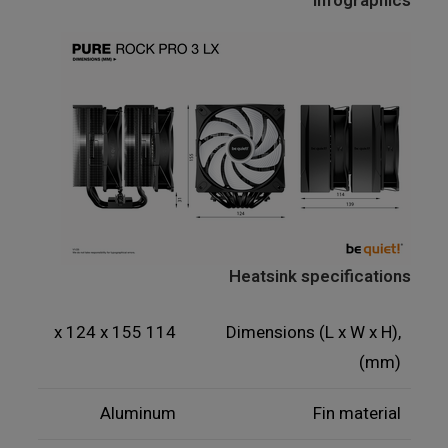
Infographics
Heatsink specifications
114 x 124 x 155
Dimensions (L x W x H),
(mm)
Aluminum
Fin material