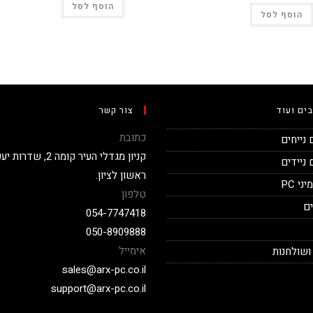
הוסף לסל
הוסף לסל
ים ועוד
צור קשר
כתובת
נייחים
ניידים
ראשון לציון.
י PC
טלפון
ם
054-7747418
050-8909888
אימייל
ושולחנות
sales@arx-pc.co.il
support@arx-pc.co.il