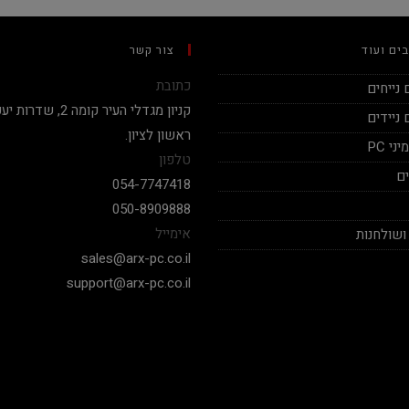
ים ועוד
צור קשר
כתובת
נייחים
ניידים
ראשון לציון.
י PC
טלפון
ם
054-7747418
050-8909888
אימייל
ושולחנות
sales@arx-pc.co.il
support@arx-pc.co.il
אלי יצחק
adav Peket
020-12-19
2020-12-18
בימים אלה שכמעט כל חנויות