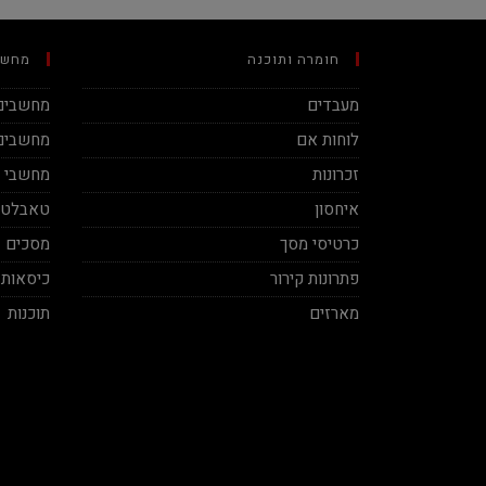
חומרה ותוכנה
מחשב
מעבדים
מחשבים 
לוחות אם
מחשבים 
זכרונות
מחשבי מינ
איחסון
טאבלטי
כרטיסי מסך
מסכים
פתרונות קירור
כיסאות 
מארזים
תוכנות
Ben Vaknin
Aviv Sela
2020-12-04
2020-11-27
תח אמיתי! סבלני ברמות על ושירות
בן אדם תותח עשה לי בילד מפחיד