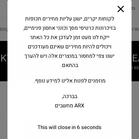
modal-check
בקשה להצעה
שירותי מעבדה
צור קשר
לקוחות יקרים, ישנן עליות מחירים תכופות
בזיכרונות כרטיסי מסך וכונני אחסון פנימיים,
מרה ותוכנה
ציוד היקפי
מחשבים וטאבלטים
קונס
ייקח לנו מעט זמן לעדכן את כל האתר
ויכולים להיות מחירים שאינם מעודכנים
CK721 65% Cherry MX RED LINE
ישנו צפי למחסור במוצרים אלה ויש להערך
בהתאם.
CoolerMaster CK721 65
מוזמנים לפנות אלינו למידע נוסף.
בברכה,
%
ARX מחשבים
R
s
This will close in
5
seconds