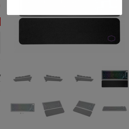
0
1
:
r