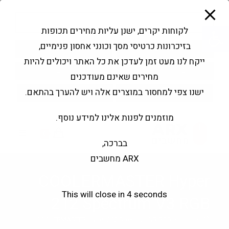
modal-check
Ski
Products
t
search
פתח סרגל נגישות
לקוחות יקרים, ישנן עליות מחירים תכופות
conten
בזיכרונות כרטיסי מסך וכונני אחסון פנימיים,
החשבון שלי
בקשה להצעה
ייקח לנו מעט זמן לעדכן את כל האתר ויכולים להיות
שירותי מעבדה
צור קשר
מחירים שאינם מעודכנים
ישנו צפי למחסור במוצרים אלה ויש להערך בהתאם.
מוזמנים לפנות אלינו למידע נוסף.
0
בברכה,
ARX מחשבים
COOLERMASTER Hyper
This will close in
3
seconds
212 Spectrum V3 RGB
>
חנות
>
COOLERMASTER Hyper 212 Spectrum V3 RGB