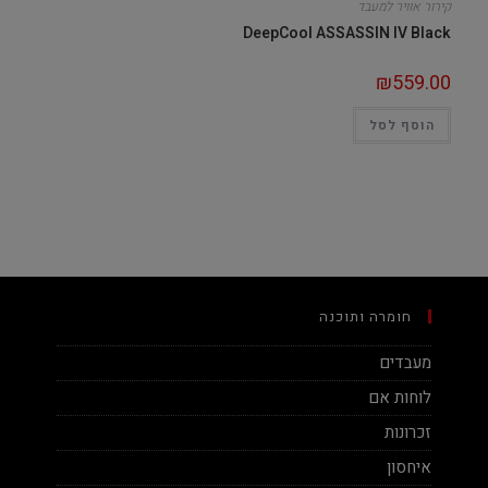
קירור אוויר למעבד
DeepCool ASSASSIN IV Black
₪
559.00
הוסף לסל
חומרה ותוכנה
מעבדים
לוחות אם
זכרונות
איחסון