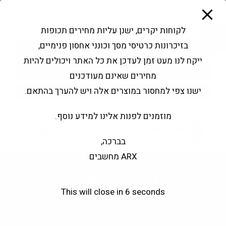
modal-check
Ski
Products
t
search
פתח סרגל נגישות
לקוחות יקרים, ישנן עליות מחירים תכופות
conten
בזיכרונות כרטיסי מסך וכונני אחסון פנימיים,
החשבון שלי
בקשה להצעה
ייקח לנו מעט זמן לעדכן את כל האתר ויכולים להיות
שירותי מעבדה
צור קשר
מחירים שאינם מעודכנים
ישנו צפי למחסור במוצרים אלה ויש להערך בהתאם.
מוזמנים לפנות אלינו למידע נוסף.
0
בברכה,
ARX מחשבים
Corsair 3200D RS RGB
This will close in
6
seconds
White Mid Tower ATX
>
חנות
>
Corsair 3200D RS RGB White Mid Tower ATX