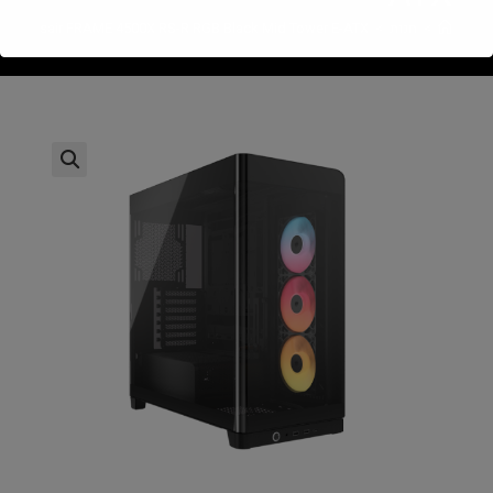
>
חנות
>
Corsair FRAME 4500X RS-R RGB Black Mid Tower E-ATX