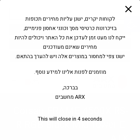
modal-check
Ski
Products
t
search
פתח סרגל נגישות
לקוחות יקרים, ישנן עליות מחירים תכופות
conten
בזיכרונות כרטיסי מסך וכונני אחסון פנימיים,
החשבון שלי
בקשה להצעה
ייקח לנו מעט זמן לעדכן את כל האתר ויכולים להיות
שירותי מעבדה
צור קשר
מחירים שאינם מעודכנים
ישנו צפי למחסור במוצרים אלה ויש להערך בהתאם.
מוזמנים לפנות אלינו למידע נוסף.
0
בברכה,
ARX מחשבים
Corsair FRAME 4500X RS-
This will close in
3
seconds
R RGB Black Mid Tower E-
ATX