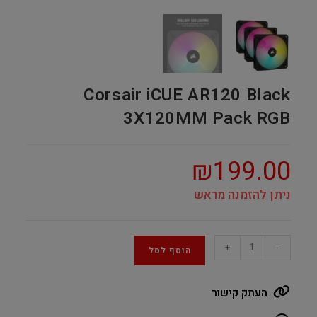
Corsair iCUE AR120 Black
3X120MM Pack RGB
₪
199.00
ניתן להזמנה מראש
Corsair
+
-
הוסף לסל
iCUE
AR120
העתק קישור
Black
3X120MM