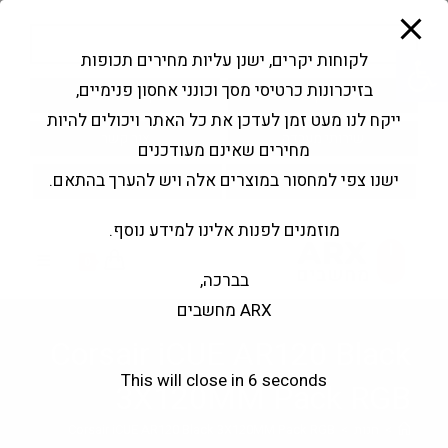
modal-check
Ski
Products
t
search
פתח סרגל נגישות
לקוחות יקרים, ישנן עליות מחירים תכופות
conten
בזיכרונות כרטיסי מסך וכונני אחסון פנימיים,
החשבון שלי
בקשה להצעה
ייקח לנו מעט זמן לעדכן את כל האתר ויכולים להיות
שירותי מעבדה
צור קשר
מחירים שאינם מעודכנים
ישנו צפי למחסור במוצרים אלה ויש להערך בהתאם.
מוזמנים לפנות אלינו למידע נוסף.
0
בברכה,
ARX מחשבים
Corsair iCUE AR120 Black
This will close in
6
seconds
3X120MM Pack RGB
>
חנות
>
Corsair iCUE AR120 Black 3X120MM Pack RGB