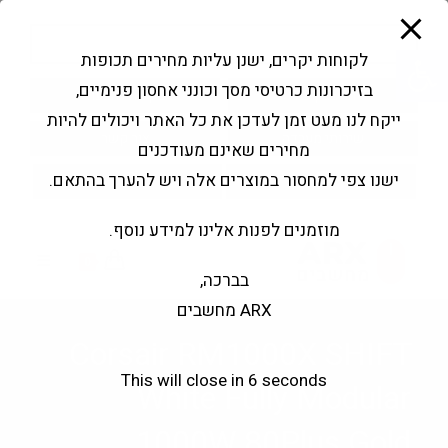
modal-check
Ski
Products
t
search
פתח סרגל נגישות
לקוחות יקרים, ישנן עליות מחירים תכופות
conten
בזיכרונות כרטיסי מסך וכונני אחסון פנימיים,
החשבון שלי
בקשה להצעה
ייקח לנו מעט זמן לעדכן את כל האתר ויכולים להיות
שירותי מעבדה
צור קשר
מחירים שאינם מעודכנים
ישנו צפי למחסור במוצרים אלה ויש להערך בהתאם.
מוזמנים לפנות אלינו למידע נוסף.
0
בברכה,
ARX מחשבים
Corsair RM1000X SHIFT
This will close in
5
seconds
White Fully Modular
1000W 80Plus Gold