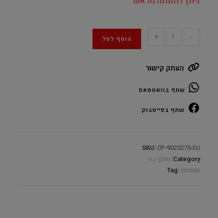
ניתן להזמנה מראש
Corsair
+
-
הוסף לסל
RM1000X
SHIFT
העתק קישור
White
Fully
שתף בוואטסאפ
Modular
1000W
שתף בפייסבוק
80Plus
Gold
quantity
SKU:
CP-9020275-EU
Category:
ספקי כח
Tag:
corsair