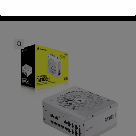
>
חנות
>
ir RM1000X SHIFT White Fully Modular 1000W 80Plus Gold