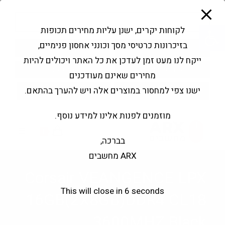
modal-check
Ski
Products
t
search
פתח סרגל נגישות
לקוחות יקרים, ישנן עליות מחירים תכופות
conten
בזיכרונות כרטיסי מסך וכונני אחסון פנימיים,
החשבון שלי
בקשה להצעה
ייקח לנו מעט זמן לעדכן את כל האתר ויכולים להיות
שירותי מעבדה
צור קשר
מחירים שאינם מעודכנים
ישנו צפי למחסור במוצרים אלה ויש להערך בהתאם.
מוזמנים לפנות אלינו למידע נוסף.
0
בברכה,
ARX מחשבים
Corsair VEANGENCE LPX
This will close in
5
seconds
16GB(2X8GB)DDR4 CL18
3600MHZ Black