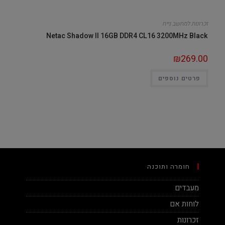
זכרונות למחשב נייח
Netac Shadow II 16GB DDR4 CL16 3200MHz Black
₪
269.00
פרטים נוספים
חומרה ותוכנה
מעבדים
לוחות אם
זכרונות