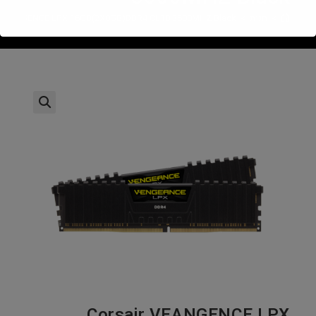
>
חנות
>
r VEANGENCE LPX 16GB(2X8GB)DDR4 CL18 3600MHZ Black
Corsair VEANGENCE LPX