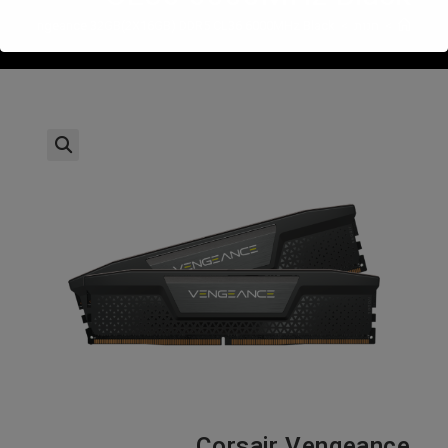
>
חנות
>
sair Vengeance 32GB(2X16GB) DDR5 CL36 6000MHz Black
Corsair Vengeance