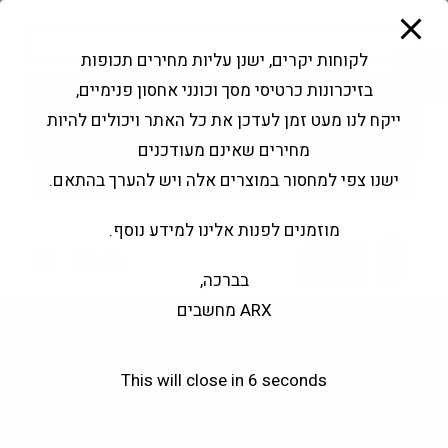
modal-check
Ski
Products
t
search
פתח סרגל נגישות
לקוחות יקרים, ישנן עליות מחירים תכופות
conten
בזיכרונות כרטיסי מסך וכונני אחסון פנימיים,
החשבון שלי
בקשה להצעה
ייקח לנו מעט זמן לעדכן את כל האתר ויכולים להיות
שירותי מעבדה
צור קשר
מחירים שאינם מעודכנים
ישנו צפי למחסור במוצרים אלה ויש להערך בהתאם.
מוזמנים לפנות אלינו למידע נוסף.
0
בברכה,
ARX מחשבים
Corsair Vengeance
This will close in
6
seconds
32GB(2X16GB) DDR5
CL36 6000MHz Black