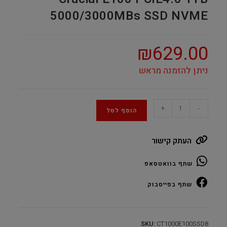
5000/3000MBs SSD NVME
₪
629.00
ניתן להזמנה מראש
Crucial
+
-
הוסף לסל
E100
PCIE4.0
העתק קישור
1TB
5000/3000MBs
שתף בוואטסאפ
SSD
NVME
שתף בפייסבוק
quantity
SKU:
CT1000E100SSD8