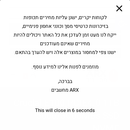
modal-check
Ski
Products
t
search
פתח סרגל נגישות
לקוחות יקרים, ישנן עליות מחירים תכופות
conten
בזיכרונות כרטיסי מסך וכונני אחסון פנימיים,
החשבון שלי
בקשה להצעה
ייקח לנו מעט זמן לעדכן את כל האתר ויכולים להיות
שירותי מעבדה
צור קשר
מחירים שאינם מעודכנים
ישנו צפי למחסור במוצרים אלה ויש להערך בהתאם.
מוזמנים לפנות אלינו למידע נוסף.
0
בברכה,
ARX מחשבים
Crucial E100 PCIE4.0 1TB
This will close in
6
seconds
5000/3000MBs SSD
NVME