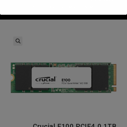
>
חנות
>
Crucial E100 PCIE4.0 1TB 5000/3000MBs SSD NVME
Crucial E100 PCIE4.0 1TB