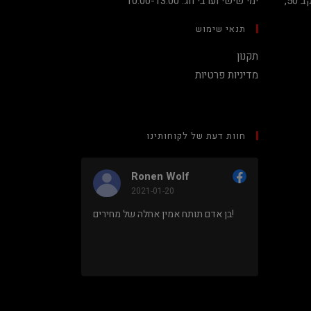
קניון מגדלי העיר קומה 2, שדרות יעקב 50,
ימי שישי וערבי חג: 10:00-13:00
תנאי שימוש
תקנון
מדיניות פרטיות
חוות דעת של לקוחותינו
Ronen Wolf
2021-01-20
מחיר נמוך והוגן למעבד 5900X בלי
בן אדם תותח אמין אחלה של מחירים!
ם או עוד
נראה מאוד
מקצועי.
מתוך 5,
5
דירוג דירוג:
Facebook
.
מבוסס על
8 ביקורות