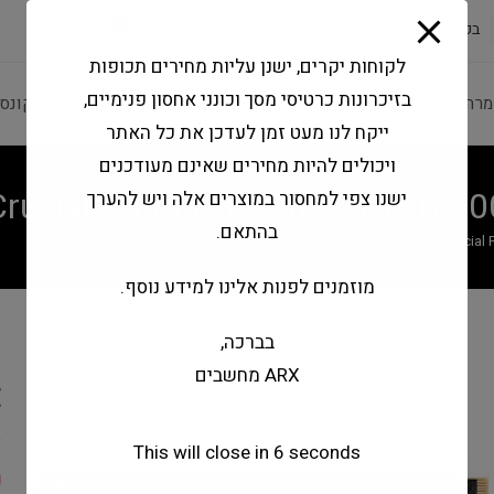
modal-check
בקשה להצעה
שירותי מעבדה
צור קשר
לקוחות יקרים, ישנן עליות מחירים תכופות
בזיכרונות כרטיסי מסך וכונני אחסון פנימיים,
מרה ותוכנה
ציוד היקפי
מחשבים וטאבלטים
קונס
ייקח לנו מעט זמן לעדכן את כל האתר
ויכולים להיות מחירים שאינם מעודכנים
Crucial P3 PLUS PCIE4.0 1TB 
ישנו צפי למחסור במוצרים אלה ויש להערך
בהתאם.
Crucial
מוזמנים לפנות אלינו למידע נוסף.
בברכה,
B
ARX מחשבים
E
This will close in
6
seconds
0