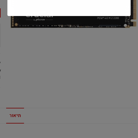
7
:
l
תיאור