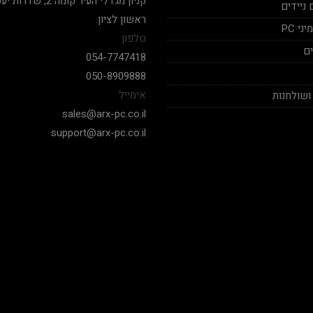
ניידים
ראשון לציון.
י PC
טלפון
ם
054-7747418
050-8909888
אימייל
ושולחנות
sales@arx-pc.co.il
support@arx-pc.co.il
אלי יצחק
Nadav Peket
2020-12-19
2020-12-18
בימים אלה שכמעט כל חנויות
המחשבים לא עונים פה אתה מקבל
שצריך לקנות מחשב של
מענה לכל שאלה שאפו
חלקים. אחלה שירות גם 