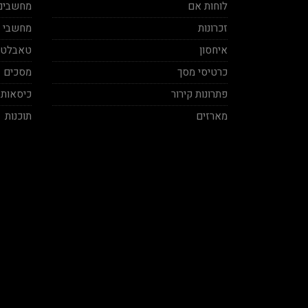
לוחות אם
מחשבים 
זכרונות
מחשבי מינ
איחסון
טאבלטי
כרטיסי מסך
מסכים
פתרונות קירור
כיסאות 
מארזים
תוכנות
Ben Vaknin
Aviv Sela
2020-12-04
2020-11-27
ח אמיתי! סבלני ברמות על ושירות
בן אדם תותח עשה לי בילד מפחיד
מקצועי, תודה על העזרה אמיר.
במחיר הגיוני יחס אישי