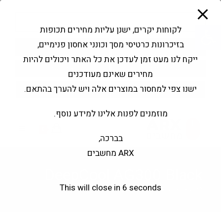
modal-check
Ski
Products
t
search
פתח סרגל נגישות
לקוחות יקרים, ישנן עליות מחירים תכופות
conten
בזיכרונות כרטיסי מסך וכונני אחסון פנימיים,
החשבון שלי
בקשה להצעה
ייקח לנו מעט זמן לעדכן את כל האתר ויכולים להיות
שירותי מעבדה
צור קשר
מחירים שאינם מעודכנים
ישנו צפי למחסור במוצרים אלה ויש להערך בהתאם.
מוזמנים לפנות אלינו למידע נוסף.
0
בברכה,
ARX מחשבים
DeepCool AG300 Black
This will close in
5
seconds
>
חנות
>
DeepCool AG300 Black