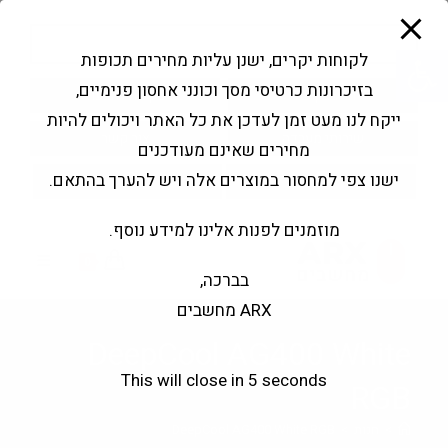
modal-check
Ski
Products
t
search
פתח סרגל נגישות
לקוחות יקרים, ישנן עליות מחירים תכופות
conten
בזיכרונות כרטיסי מסך וכונני אחסון פנימיים,
החשבון שלי
בקשה להצעה
ייקח לנו מעט זמן לעדכן את כל האתר ויכולים להיות
שירותי מעבדה
צור קשר
מחירים שאינם מעודכנים
ישנו צפי למחסור במוצרים אלה ויש להערך בהתאם.
מוזמנים לפנות אלינו למידע נוסף.
0
בברכה,
ARX מחשבים
DeepCool AG400 White
This will close in
5
seconds
RGB
>
חנות
>
DeepCool AG400 White RGB