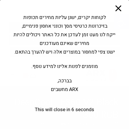
modal-check
Ski
Products
t
search
פתח סרגל נגישות
לקוחות יקרים, ישנן עליות מחירים תכופות
conten
בזיכרונות כרטיסי מסך וכונני אחסון פנימיים,
החשבון שלי
בקשה להצעה
ייקח לנו מעט זמן לעדכן את כל האתר ויכולים להיות
שירותי מעבדה
צור קשר
מחירים שאינם מעודכנים
ישנו צפי למחסור במוצרים אלה ויש להערך בהתאם.
מוזמנים לפנות אלינו למידע נוסף.
0
בברכה,
ARX מחשבים
DeepCool LE360 V2 Black
This will close in
5
seconds
360 RGB
>
חנות
>
DeepCool LE360 V2 Black 360 RGB