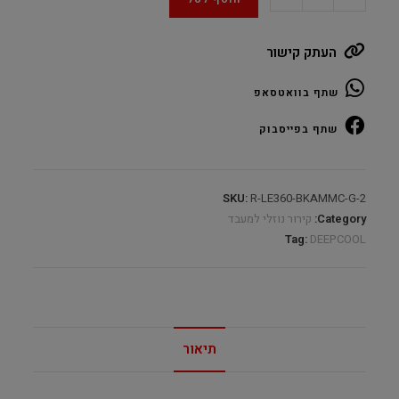
LE360
V2
העתק קישור
Black
360
שתף בוואטסאפ
RGB
quantity
שתף בפייסבוק
SKU:
R-LE360-BKAMMC-G-2
Category:
קירור נוזלי למעבד
Tag:
DEEPCOOL
תיאור