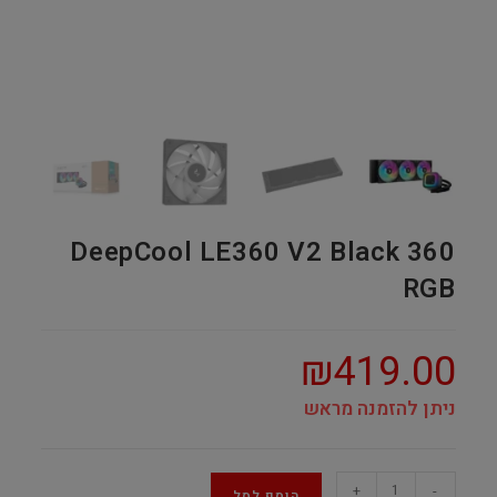
DeepCool LE360 V2 Black 360
RGB
₪
419.00
ניתן להזמנה מראש
DeepCool
+
-
הוסף לסל