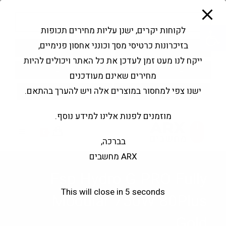
modal-check
Ski
Products
t
search
פתח סרגל נגישות
לקוחות יקרים, ישנן עליות מחירים תכופות
conten
בזיכרונות כרטיסי מסך וכונני אחסון פנימיים,
החשבון שלי
בקשה להצעה
ייקח לנו מעט זמן לעדכן את כל האתר ויכולים להיות
שירותי מעבדה
צור קשר
מחירים שאינם מעודכנים
ישנו צפי למחסור במוצרים אלה ויש להערך בהתאם.
מוזמנים לפנות אלינו למידע נוסף.
0
בברכה,
ARX מחשבים
Fsp Hydro G PRO Fully
This will close in
4
seconds
Modular 750W 80Plus
Gold