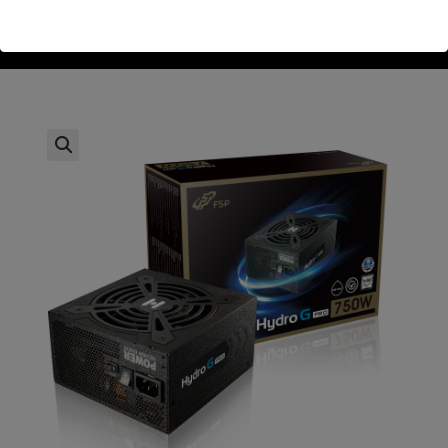
>
חנות
>
Fsp Hydro G PRO Fully Modular 750W 80Plus Gold