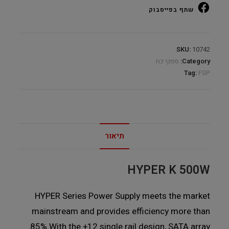
שתף בפייסבוק
SKU:
10742
Category:
ספקי כח
Tag:
FSP
תיאור
HYPER K
500W
HYPER Series Power Supply meets the market
mainstream and provides efficiency more than
85%.With the +12 single rail design, SATA array