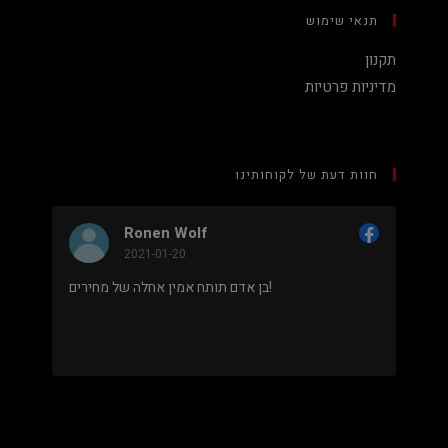
תנאי שימוש
תקנון
מדיניות פרטיות
חוות דעת של לקוחותינו
Ronen Wolf
2021-01-20
מחיר נמוך והוגן למעבד 5900X בלי שצריך לקנות
בן אדם תותח אמין אחלה של מחירים!
 מאוד
.
מבוסס על
8 ביקורות
מתוך 5,
5
דירוג דירוג:
Facebook