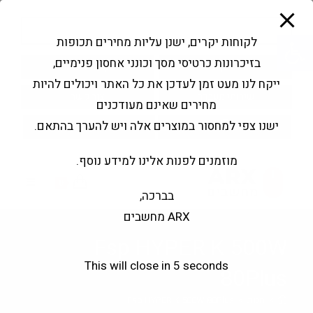
modal-check
Ski
Products
t
search
פתח סרגל נגישות
לקוחות יקרים, ישנן עליות מחירים תכופות
conten
בזיכרונות כרטיסי מסך וכונני אחסון פנימיים,
החשבון שלי
בקשה להצעה
ייקח לנו מעט זמן לעדכן את כל האתר ויכולים להיות
שירותי מעבדה
צור קשר
מחירים שאינם מעודכנים
ישנו צפי למחסור במוצרים אלה ויש להערך בהתאם.
מוזמנים לפנות אלינו למידע נוסף.
0
בברכה,
ARX מחשבים
Fsp HYPER K 500W
This will close in
5
seconds
80Plus
>
חנות
>
Fsp HYPER K 500W 80Plus