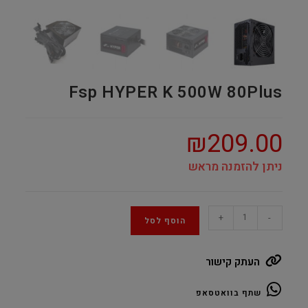
Fsp HYPER K 500W 80Plus
₪
209.00
ניתן להזמנה מראש
Fsp
+
-
הוסף לסל
HYPER
K
העתק קישור
500W
80Plus
שתף בוואטסאפ
quantity