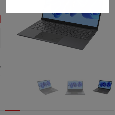
0
3
: