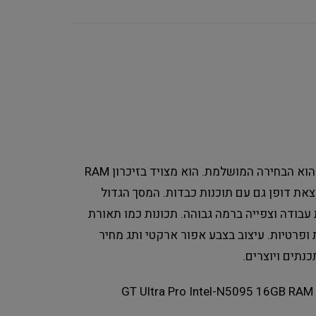
למי שמחפש את המיטב בתחום המחשוב הנייד – ה-GT Ultra Pro הוא הבחירה המושלמת. הוא מצויד בזיכרון RAM
ים מהירות עבודה יוצאת דופן גם עם תוכנות כבדות. המסך הגדול
F עם זווית צפייה של 180° מבטיח חוויית עבודה וצפייה ברמה גבוהה. תכונות כמו תאורת
פרטיות. עיצוב בצבע אפור ארקטי ותג מחיר
נתים ויוצרים.
GT Ultra Pro Intel-N5095 16GB RAM 