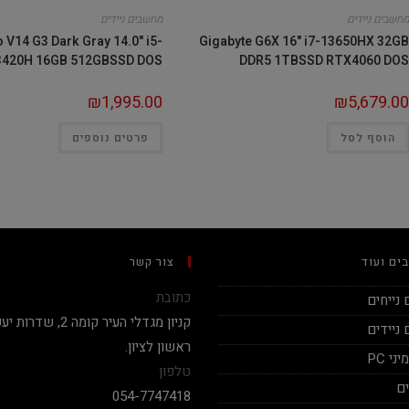
מחשבים ניידים
מחשבים ניידים
 V14 G3 Dark Gray 14.0" i5-
Gigabyte G6X 16" i7-13650HX 32GB
3420H 16GB 512GBSSD DOS
DDR5 1TBSSD RTX4060 DOS
₪
1,995.00
₪
5,679.00
הוסף לסל
פרטים נוספים
ים ועוד
צור קשר
כתובת
נייחים
ניידים
ראשון לציון.
י PC
טלפון
ם
054-7747418