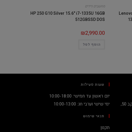
מחשבים ניידים
HP 250 G10 Silver 15.6" i7-1335U 16GB
Lenovo
512GBSSD DOS
1
₪
2,990.00
הוסף לסל
שעות פעילות
יום ראשון עד חמישי: 10:00-18:00
קניון מגדלי העיר קומה 2, שדרות יעקב 50,
ימי שישי וערבי חג: 10:00-13:00
תנאי שימוש
תקנון