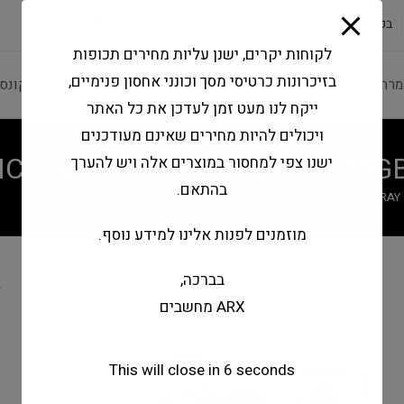
modal-check
בקשה להצעה
שירותי מעבדה
צור קשר
לקוחות יקרים, ישנן עליות מחירים תכופות
בזיכרונות כרטיסי מסך וכונני אחסון פנימיים,
מרה ותוכנה
ציוד היקפי
מחשבים וטאבלטים
קונס
ייקח לנו מעט זמן לעדכן את כל האתר
ויכולים להיות מחירים שאינם מעודכנים
TIC GRAY 15.6" Intel-N5095 16
ישנו צפי למחסור במוצרים אלה ויש להערך
בהתאם.
GT Ultra Pro ARCTIC GRAY
מוזמנים לפנות אלינו למידע נוסף.
בברכה,
Y
ARX מחשבים
B
1
This will close in
5
seconds