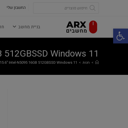
Ski
Products
search
החשבון שלי
t
conten
בניית מחשב
חו
פתח סרגל נגישות
GB 512GBSSD Windows 11
>
חנות
>
 15.6" Intel-N5095 16GB 512GBSSD Windows 11