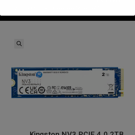
>
חנות
>
Kingston NV3 PCIE 4.0 2TB 6000/5000MBs SSD NVME
Kingston NV3 PCIE 4.0 2TB