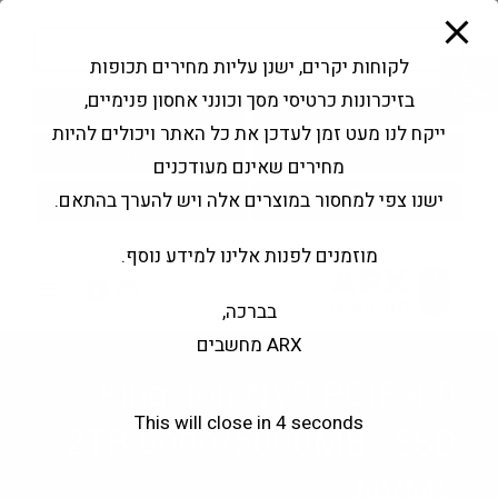
modal-check
Ski
Products
t
search
פתח סרגל נגישות
לקוחות יקרים, ישנן עליות מחירים תכופות
conten
בזיכרונות כרטיסי מסך וכונני אחסון פנימיים,
החשבון שלי
בקשה להצעה
ייקח לנו מעט זמן לעדכן את כל האתר ויכולים להיות
שירותי מעבדה
צור קשר
מחירים שאינם מעודכנים
ישנו צפי למחסור במוצרים אלה ויש להערך בהתאם.
מוזמנים לפנות אלינו למידע נוסף.
0
בברכה,
ARX מחשבים
Kingston NV3 PCIE 4.0
This will close in
4
seconds
2TB 6000/5000MBs SSD
NVME