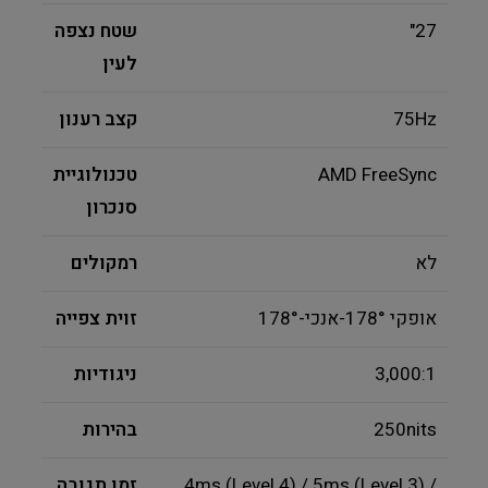
"27
שטח נצפה
לעין
75Hz
קצב רענון
AMD FreeSync
טכנולוגיית
סנכרון
לא
רמקולים
178°-אופקי 178°-אנכי
זוית צפייה
3,000:1
ניגודיות
250nits
בהירות
4ms (Level 4) / 5ms (Level 3) /
זמן תגובה