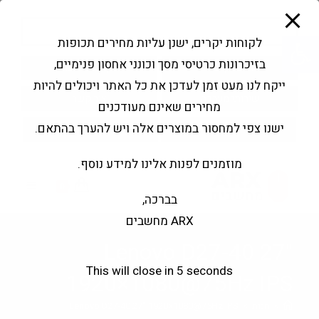
modal-check
Ski
Products
t
search
פתח סרגל נגישות
לקוחות יקרים, ישנן עליות מחירים תכופות
conten
בזיכרונות כרטיסי מסך וכונני אחסון פנימיים,
החשבון שלי
בקשה להצעה
ייקח לנו מעט זמן לעדכן את כל האתר ויכולים להיות
שירותי מעבדה
צור קשר
מחירים שאינם מעודכנים
ישנו צפי למחסור במוצרים אלה ויש להערך בהתאם.
מוזמנים לפנות אלינו למידע נוסף.
0
בברכה,
ARX מחשבים
Lenovo D27-40 27"
This will close in
5
seconds
1920×1080@75Hz IPS
>
חנות
>
Lenovo D27-40 27" 1920×1080@75Hz IPS