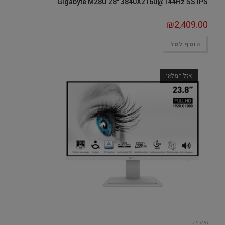
Gigabyte M28U 28" 3840X2160@144Hz SS IPS
₪
2,409.00
הוסף לסל
אזל המלאי
מסכים