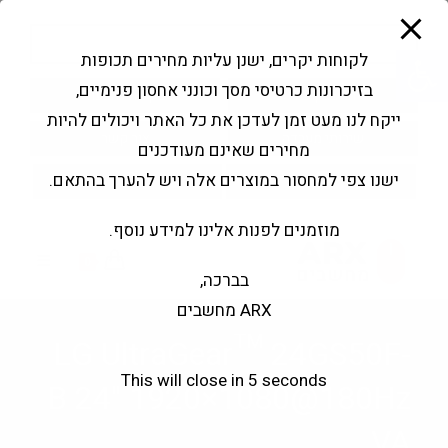
modal-check
Ski
Products
t
search
פתח סרגל נגישות
לקוחות יקרים, ישנן עליות מחירים תכופות
conten
בזיכרונות כרטיסי מסך וכונני אחסון פנימיים,
החשבון שלי
בקשה להצעה
ייקח לנו מעט זמן לעדכן את כל האתר ויכולים להיות
שירותי מעבדה
צור קשר
מחירים שאינם מעודכנים
ישנו צפי למחסור במוצרים אלה ויש להערך בהתאם.
מוזמנים לפנות אלינו למידע נוסף.
0
בברכה,
ARX מחשבים
LG UltraGear™ 24GS50F-
This will close in
5
seconds
B 24" 1920×1080@180Hz
VA