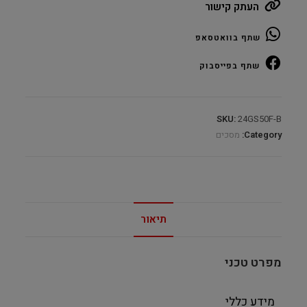
העתק קישור
B
24"
שתף בוואטסאפ
1920×1080@180Hz
VA
שתף בפייסבוק
quantity
SKU:
24GS50F-B
Category:
מסכים
תיאור
מפרט טכני
מידע כללי