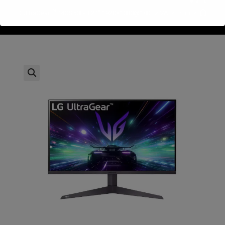
>
חנות
>
LG UltraGear™ 24GS50F-B 24" 1920×1080@180Hz VA