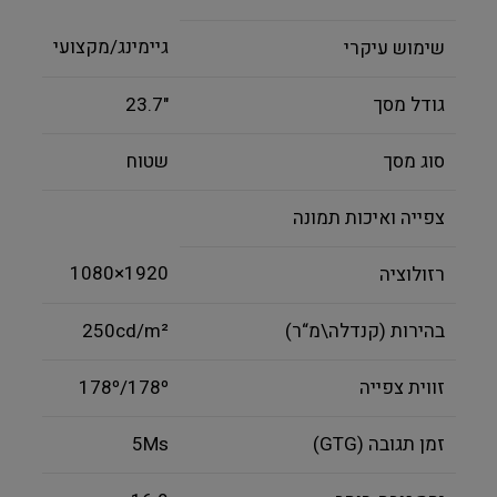
גיימינג/מקצועי
שימוש עיקרי
גודל מסך
"23.7
סוג מסך
שטוח
צפייה ואיכות תמונה
1920×1080
רזולוציה
בהירות (קנדלה\מ“ר)
250cd/m²
זווית צפייה
178º/178º
זמן תגובה (GTG)
5Ms