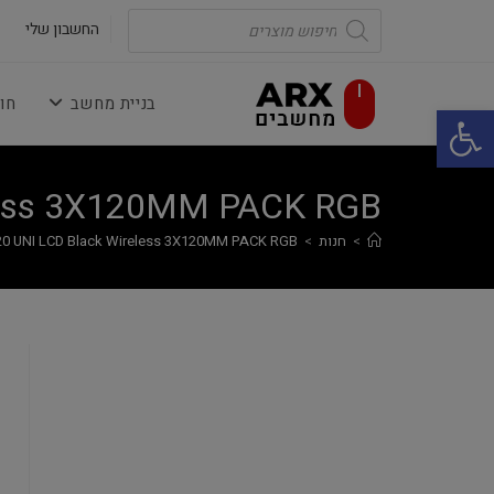
Ski
Products
search
החשבון שלי
t
conten
בניית מחשב
חו
פתח סרגל נגישות
eless 3X120MM PACK RGB
>
חנות
>
120 UNI LCD Black Wireless 3X120MM PACK RGB