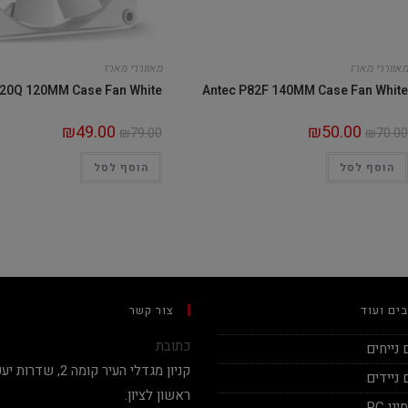
מאווררי מארז
מאווררי מארז
120Q 120MM Case Fan White
Antec P82F 140MM Case Fan White
₪
49.00
₪
50.00
₪
79.00
₪
70.00
הוסף לסל
הוסף לסל
ים ועוד
צור קשר
כתובת
נייחים
ניידים
ראשון לציון.
י PC