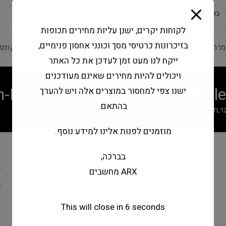
modal-check
בקשה להצעה
שירותי מעבדה
צור קשר
לקוחות יקרים, ישנן עליות מחירים תכופות
בזיכרונות כרטיסי מסך וכונני אחסון פנימיים,
מרה ותוכנה
ציוד היקפי
מחשבים וטאבלטים
קונס
ייקח לנו מעט זמן לעדכן את כל האתר
ויכולים להיות מחירים שאינם מעודכנים
n-Li TL120 UNI LCD Black Wir
ישנו צפי למחסור במוצרים אלה ויש להערך
בהתאם.
Lian-Li TL
מוזמנים לפנות אלינו למידע נוסף.
בברכה,
k
ARX מחשבים
K
B
This will close in
6
seconds