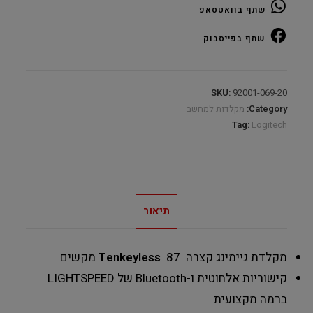
שתף בוואטסאפ
GX
Linear
שתף בפייסבוק
SWITCH
Gaming
RGB
SKU:
92001-069-20
Wireless
Category:
מקלדות למחשב
quantity
Tag:
Logitech
תיאור
מקלדת גיימינג קצרה
87 מקשים
Tenkeyless
קישוריות אלחוטית ו-Bluetooth של LIGHTSPEED
ברמה מקצועית