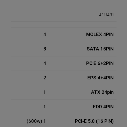
חיבורים
4
MOLEX 4PIN
8
SATA 15PIN
4
PCIE 6+2PIN
2
EPS 4+4PIN
1
ATX 24pin
1
FDD 4PIN
1 (600w)
PCI-E 5.0 (16 PIN)