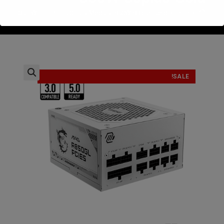
>
חנות
>
G A850GL WHITE PCIE5.0 Fully Modular 850W 80plus Gold
SALE!