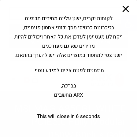
modal-check
Ski
Products
t
search
פתח סרגל נגישות
לקוחות יקרים, ישנן עליות מחירים תכופות
conten
בזיכרונות כרטיסי מסך וכונני אחסון פנימיים,
החשבון שלי
בקשה להצעה
ייקח לנו מעט זמן לעדכן את כל האתר ויכולים להיות
שירותי מעבדה
צור קשר
מחירים שאינם מעודכנים
ישנו צפי למחסור במוצרים אלה ויש להערך בהתאם.
מוזמנים לפנות אלינו למידע נוסף.
0
בברכה,
ARX מחשבים
MSI MAG A850GL WHITE
This will close in
5
seconds
PCIE5.0 Fully Modular
850W 80plus Gold