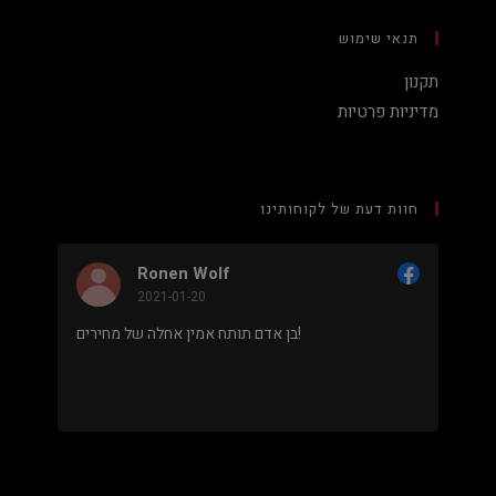
תנאי שימוש
תקנון
מדיניות פרטיות
חוות דעת של לקוחותינו
Ronen Wolf
2021-01-20
מחיר נמוך והוגן למעבד 5900X בלי שצריך לקנות
בן אדם תותח אמין אחלה של מחירים!
אה מאוד
מקצועי.
.
מבוסס על
8 ביקורות
מתוך 5,
5
דירוג דירוג:
Facebook