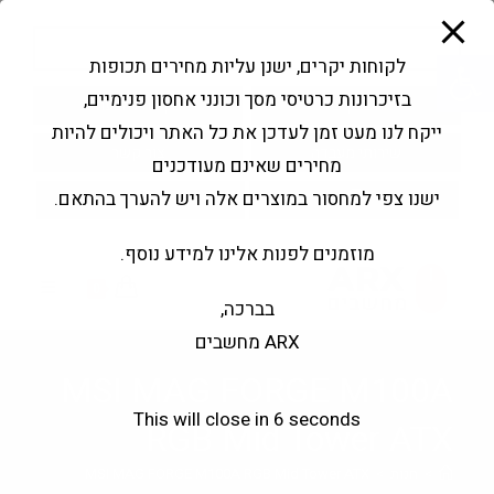
modal-check
Ski
Products
t
search
פתח סרגל נגישות
לקוחות יקרים, ישנן עליות מחירים תכופות
conten
בזיכרונות כרטיסי מסך וכונני אחסון פנימיים,
החשבון שלי
בקשה להצעה
ייקח לנו מעט זמן לעדכן את כל האתר ויכולים להיות
שירותי מעבדה
צור קשר
מחירים שאינם מעודכנים
ישנו צפי למחסור במוצרים אלה ויש להערך בהתאם.
מוזמנים לפנות אלינו למידע נוסף.
0
בברכה,
ARX מחשבים
MSI MAG FORGE M100A
This will close in
5
seconds
RGB Mid Tower ATX
>
חנות
>
MSI MAG FORGE M100A RGB Mid Tower ATX