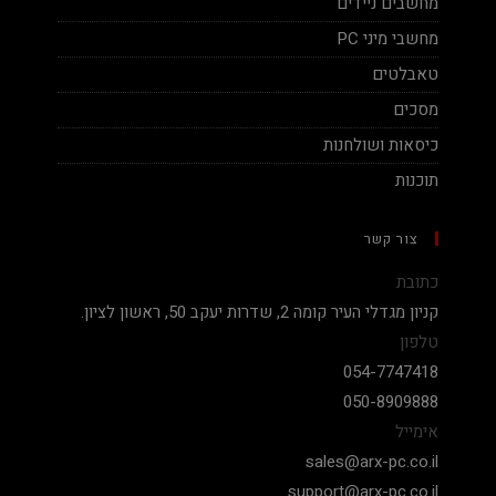
מחשבים ניידים
מחשבי מיני PC
טאבלטים
מסכים
כיסאות ושולחנות
תוכנות
צור קשר
כתובת
קניון מגדלי העיר קומה 2, שדרות יעקב 50, ראשון לציון.
טלפון
054-7747418
050-8909888
אימייל
sales@arx-pc.co.il
support@arx-pc.co.il