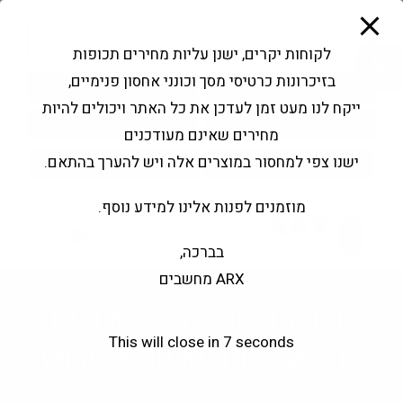
modal-check
Ski
Products
t
search
פתח סרגל נגישות
לקוחות יקרים, ישנן עליות מחירים תכופות
conten
בזיכרונות כרטיסי מסך וכונני אחסון פנימיים,
החשבון שלי
בקשה להצעה
ייקח לנו מעט זמן לעדכן את כל האתר ויכולים להיות
שירותי מעבדה
צור קשר
מחירים שאינם מעודכנים
ישנו צפי למחסור במוצרים אלה ויש להערך בהתאם.
מוזמנים לפנות אלינו למידע נוסף.
0
בברכה,
ARX מחשבים
MSI MAG PANO 130R PZ
This will close in
7
seconds
White RGB Mid Tower ATX
>
חנות
>
MSI MAG PANO 130R PZ White RGB Mid Tower ATX