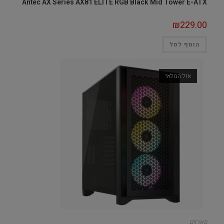
Antec AX Series AX81 ELITE RGB Black Mid Tower E-ATX
₪
229.00
הוסף לסל
אזל המלאי
מארזים