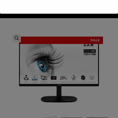
>
חנות
>
MSI PRO MP245V Black 24" 1920×1080@100Hz VA
SALE!