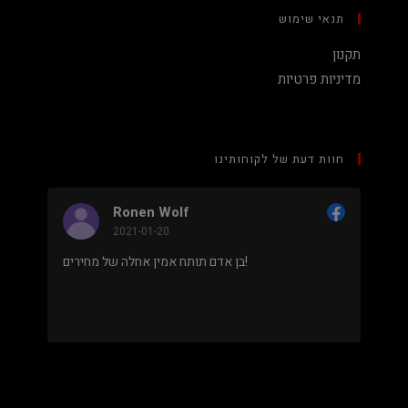
תנאי שימוש
תקנון
מדיניות פרטיות
חוות דעת של לקוחותינו
Ronen Wolf
N
2021-01-20
2
מחיר נמוך והוגן למעבד 5900X בלי שצריך לקנות
בן אדם תותח אמין אחלה של מחירים!
נראה מאוד
מקצועי.
.
מבוסס על
8 ביקורות
מתוך 5,
5
דירוג דירוג:
Facebook