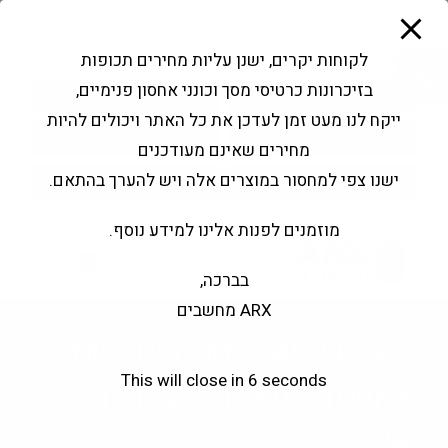
modal-check
Ski
Products
t
search
פתח סרגל נגישות
לקוחות יקרים, ישנן עליות מחירים תכופות
conten
בזיכרונות כרטיסי מסך וכונני אחסון פנימיים,
החשבון שלי
בקשה להצעה
ייקח לנו מעט זמן לעדכן את כל האתר ויכולים להיות
שירותי מעבדה
צור קשר
מחירים שאינם מעודכנים
ישנו צפי למחסור במוצרים אלה ויש להערך בהתאם.
מוזמנים לפנות אלינו למידע נוסף.
0
בברכה,
ARX מחשבים
MSI PRO MP245V Black
This will close in
5
seconds
24" 1920×1080@100Hz
VA