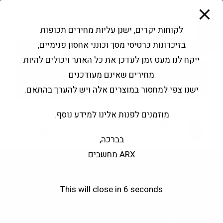
modal-check
Ski
Products
t
search
פתח סרגל נגישות
לקוחות יקרים, ישנן עליות מחירים תכופות
conten
בזיכרונות כרטיסי מסך וכונני אחסון פנימיים,
החשבון שלי
בקשה להצעה
ייקח לנו מעט זמן לעדכן את כל האתר ויכולים להיות
שירותי מעבדה
צור קשר
מחירים שאינם מעודכנים
ישנו צפי למחסור במוצרים אלה ויש להערך בהתאם.
מוזמנים לפנות אלינו למידע נוסף.
0
בברכה,
ARX מחשבים
Netac Shadow II 8GB
This will close in
5
seconds
DDR4 CL16 3200MHz
Black