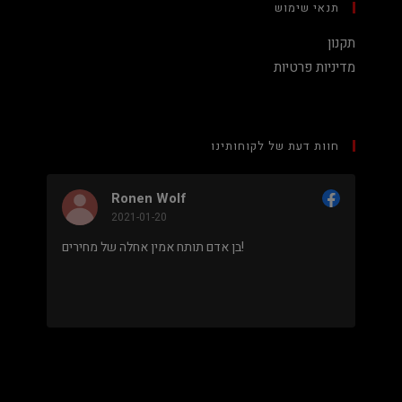
תנאי שימוש
תקנון
מדיניות פרטיות
חוות דעת של לקוחותינו
Ronen Wolf
2021-01-20
מחיר נמוך והוגן למעבד 5900X בלי שצריך לקנות
בן אדם תותח אמין אחלה של מחירים!
ה מאוד
.
מבוסס על
8 ביקורות
מתוך 5,
5
דירוג דירוג:
Facebook