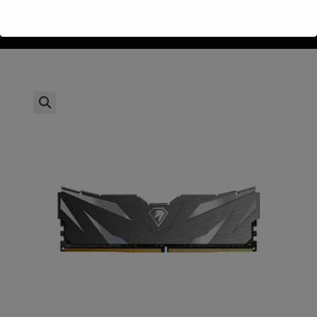
>
חנות
>
Netac Shadow II 8GB DDR4 CL16 3200MHz Black