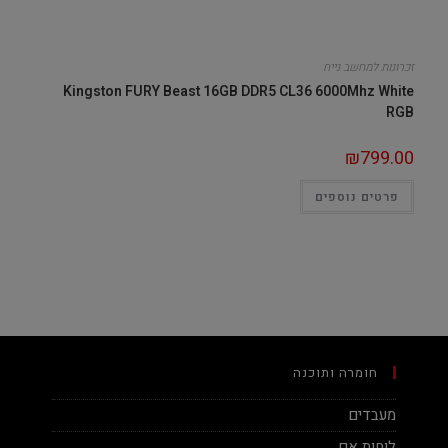
זכרונות למחשב נייח
Kingston FURY Beast 16GB DDR5 CL36 6000Mhz White
RGB
₪
799.00
פרטים נוספים
חומרה ותוכנה
מעבדים
לוחות אם