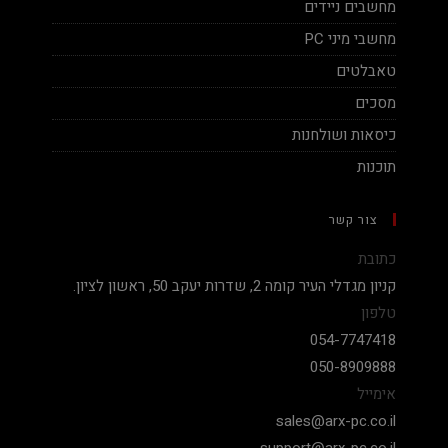
מחשבים ניידים
מחשבי מיני PC
טאבלטים
מסכים
כיסאות ושולחנות
תוכנות
צור קשר
כתובת
קניון מגדלי העיר קומה 2, שדרות יעקב 50, ראשון לציון.
טלפון
054-7747418
050-8909888
אימייל
sales@arx-pc.co.il
support@arx-pc.co.il