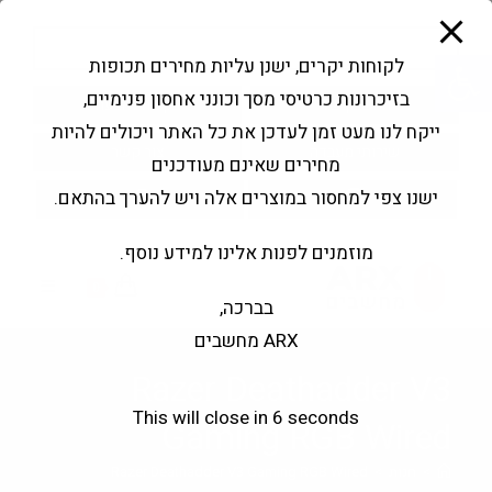
modal-check
Ski
Products
t
search
פתח סרגל נגישות
לקוחות יקרים, ישנן עליות מחירים תכופות
conten
בזיכרונות כרטיסי מסך וכונני אחסון פנימיים,
החשבון שלי
בקשה להצעה
ייקח לנו מעט זמן לעדכן את כל האתר ויכולים להיות
שירותי מעבדה
צור קשר
מחירים שאינם מעודכנים
ישנו צפי למחסור במוצרים אלה ויש להערך בהתאם.
מוזמנים לפנות אלינו למידע נוסף.
0
בברכה,
ARX מחשבים
Razer Deathadder V3
This will close in
5
seconds
Gaming RGB Wired
>
חנות
>
Razer Deathadder V3 Gaming RGB Wired