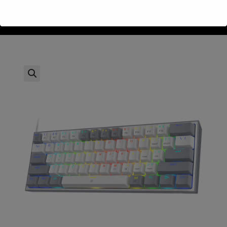
>
חנות
>
GON Fizz K617 61% White Red Switch Gaming RGB Wired