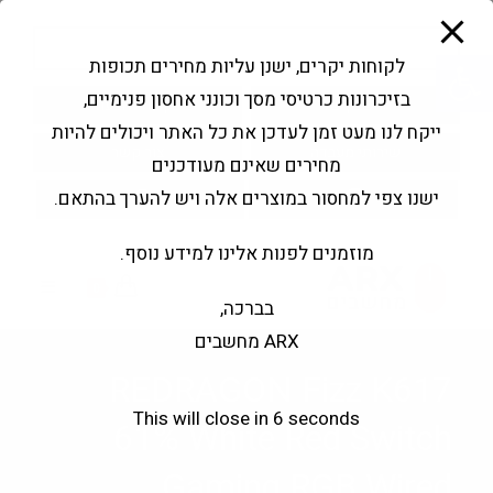
modal-check
Ski
Products
t
search
פתח סרגל נגישות
לקוחות יקרים, ישנן עליות מחירים תכופות
conten
בזיכרונות כרטיסי מסך וכונני אחסון פנימיים,
החשבון שלי
בקשה להצעה
ייקח לנו מעט זמן לעדכן את כל האתר ויכולים להיות
שירותי מעבדה
צור קשר
מחירים שאינם מעודכנים
ישנו צפי למחסור במוצרים אלה ויש להערך בהתאם.
מוזמנים לפנות אלינו למידע נוסף.
0
בברכה,
ARX מחשבים
REDRAGON Fizz K617
This will close in
6
seconds
61% White Red Switch
Gaming RGB Wired