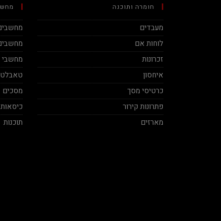
חומרה ותוכנה
מחשב
מעבדים
מחשבים 
לוחות אם
מחשבים 
זכרונות
מחשבי מינ
איחסון
טאבלטי
כרטיסי מסך
מסכים
פתרונות קירור
כיסאות 
מארזים
תוכנות
Ben Vaknin
Aviv Sela
2020-12-04
2020-11-27
ח אמיתי! סבלני ברמות על ושירות
בן אדם תותח עשה לי בילד מפחיד
מקצועי, תודה על העזרה אמיר.
במחיר הגיוני יחס אישי