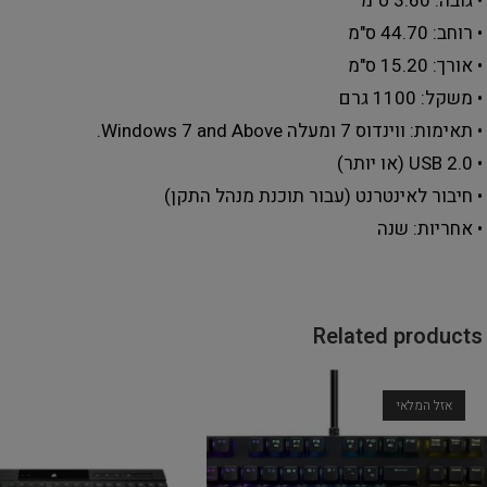
• גובה: 3.60 ס"מ
• רוחב: 44.70 ס"מ
• אורך: 15.20 ס"מ
• משקל: 1100 גרם
• תאימות: ווינדוס 7 ומעלה Windows 7 and Above.
• USB 2.0 (או יותר)
• חיבור לאינטרנט (עבור תוכנת מנהל התקן)
• אחריות: שנה
Related products
אזל המלאי