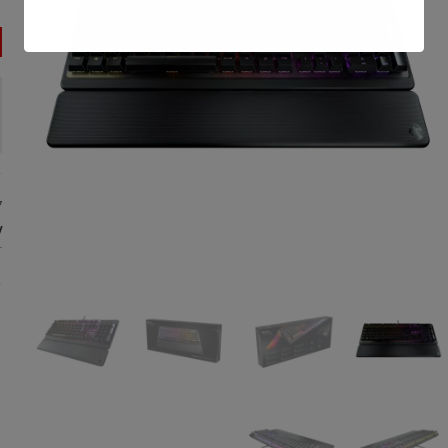
7
:
T