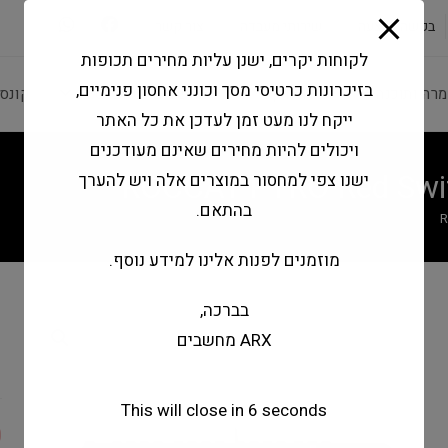
modal-check
בקשה להצעה
שירותי מעבדה
צור קשר
לקוחות יקרים, ישנן עליות מחירים תכופות
בזיכרונות כרטיסי מסך וכונני אחסון פנימיים,
מרה ותוכנה
ציוד היקפי
מחשבים וטאבלטים
קונס
ייקח לנו מעט זמן לעדכן את כל האתר
ויכולים להיות מחירים שאינם מעודכנים
ROCCAT PYRO Red Swi
ישנו צפי למחסור במוצרים אלה ויש להערך
בהתאם.
R
מוזמנים לפנות אלינו למידע נוסף.
בברכה,
s
ARX מחשבים
d
This will close in
6
seconds
0