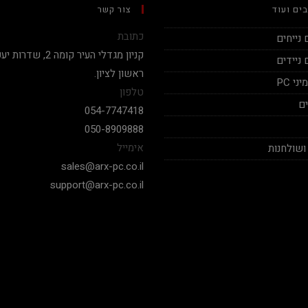
ים ועוד
צור קשר
כתובת
נייחים
ניידים
ראשון לציון.
י PC
טלפון
ם
054-7747418
050-8909888
אימייל
ושולחנות
sales@arx-pc.co.il
support@arx-pc.co.il
אלי יצחק
Nadav Peket
2020-12-19
2020-12-18
בימים אלה שכמעט כל חנויות
המחשבים לא עונים פה אתה מקבל
שצריך לקנות מחשב של
מענה לכל שאלה שאפו
חלקים. אחלה שירות גם 