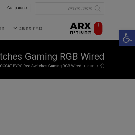
Ski
Products
search
החשבון שלי
t
conten
בניית מחשב
חו
פתח סרגל נגישות
tches Gaming RGB Wired
>
חנות
>
OCCAT PYRO Red Switches Gaming RGB Wired