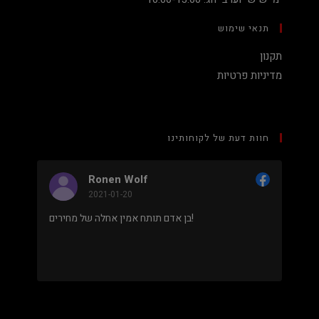
תנאי שימוש
תקנון
מדיניות פרטיות
חוות דעת של לקוחותינו
Ronen Wolf
2021-01-20
מחיר נמוך והוגן למעבד 5900X בלי שצריך לקנות
בן אדם תותח אמין אחלה של מחירים!
 מאוד
.
מבוסס על
8 ביקורות
מתוך 5,
5
דירוג דירוג:
Facebook