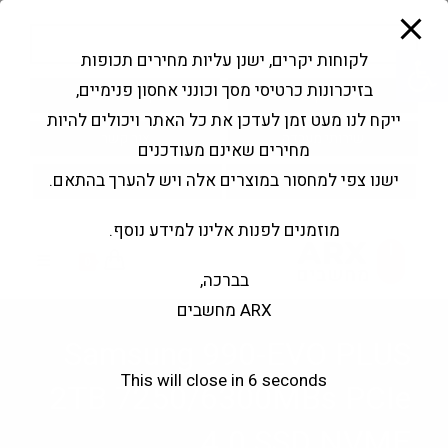
modal-check
Ski
Products
t
search
פתח סרגל נגישות
לקוחות יקרים, ישנן עליות מחירים תכופות
conten
בזיכרונות כרטיסי מסך וכונני אחסון פנימיים,
החשבון שלי
בקשה להצעה
ייקח לנו מעט זמן לעדכן את כל האתר ויכולים להיות
שירותי מעבדה
צור קשר
מחירים שאינם מעודכנים
ישנו צפי למחסור במוצרים אלה ויש להערך בהתאם.
מוזמנים לפנות אלינו למידע נוסף.
0
בברכה,
ARX מחשבים
Samsung 990-EVO PLUS
This will close in
6
seconds
2TB 7250/6300MBs PCIe
4.0 SSD NVME