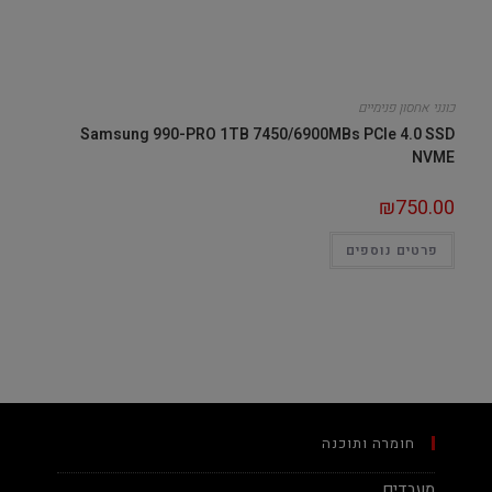
כונני אחסון פנימיים
Samsung 990-PRO 1TB 7450/6900MBs PCIe 4.0 SSD
NVME
₪
750.00
פרטים נוספים
חומרה ותוכנה
מעבדים