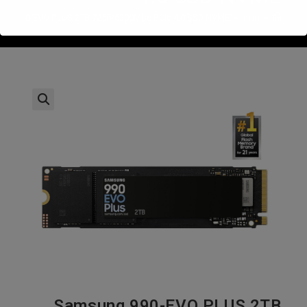
>
חנות
>
ng 990-EVO PLUS 2TB 7250/6300MBs PCIe 4.0 SSD NVME
Samsung 990-EVO PLUS 2TB