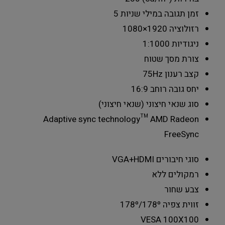
זמן תגובה במילי שניות
5
רזולוציה
1920×1080
ניגודיות
1:1000
צורת מסך
שטוח
קצב רענון
75Hz
יחס גובה רוחב
16:9
סוג שנאי
חיצוני (שנאי חיצוני)
Adaptive sync technology
™ AMD Radeon
FreeSync
סוגי חיבורים
VGA+HDMI
רמקולים
ללא
צבע
שחור
זווית צפיה
178º/178º
VESA
100X100