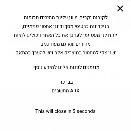
modal-check
Ski
Products
t
search
פתח סרגל נגישות
לקוחות יקרים, ישנן עליות מחירים תכופות
conten
בזיכרונות כרטיסי מסך וכונני אחסון פנימיים,
החשבון שלי
בקשה להצעה
ייקח לנו מעט זמן לעדכן את כל האתר ויכולים להיות
שירותי מעבדה
צור קשר
מחירים שאינם מעודכנים
ישנו צפי למחסור במוצרים אלה ויש להערך בהתאם.
מוזמנים לפנות אלינו למידע נוסף.
0
בברכה,
ARX מחשבים
Samsung Essenial S3
This will close in
5
seconds
S31C 24"
1920X1080@75Hz IPS