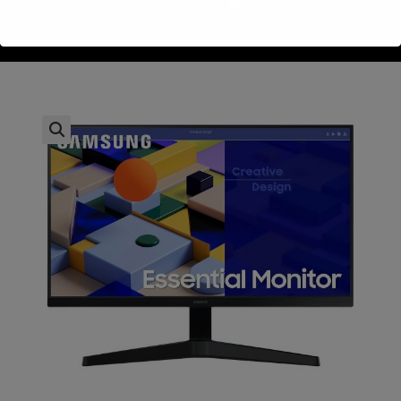
>
חנות
>
Samsung Essenial S3 S31C 24" 1920X1080@75Hz IPS