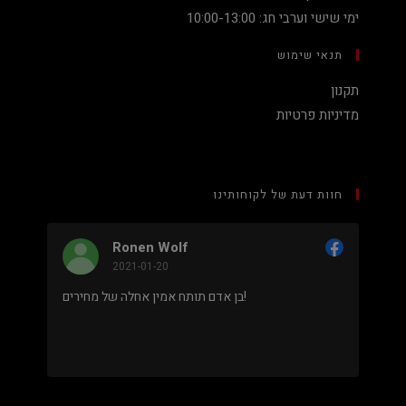
ימי שישי וערבי חג: 10:00-13:00
תנאי שימוש
תקנון
מדיניות פרטיות
חוות דעת של לקוחותינו
nen Wolf
Nadav Peket
21-01-20
2020-12-19
מחיר נמוך והוגן למעבד 5900X בלי שצריך לקנות
בן אדם תותח אמין אחלה של מחירים!
ים. אחלה שירות גם נראה מאוד
מקצועי.
.
מבוסס על
8 ביקורות
מתוך 5,
5
דירוג דירוג:
Facebook